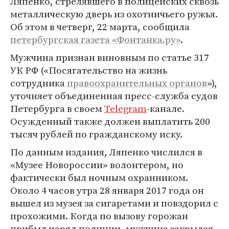
Ляпенко, стрелявшего в полицейских сквозь
металлическую дверь из охотничьего ружья.
Об этом в четверг, 22 марта, сообщила
петербургская газета «Фонтанка.ру»
.
Мужчина признан виновным по статье 317
УК РФ («Посягательство на жизнь
сотрудника
правоохранительных органов
»),
уточняет объединенная пресс-служба судов
Петербурга в своем
Telegram
-канале.
Осужденный также должен выплатить 200
тысяч рублей по гражданскому иску.
По данным издания, Ляпенко числился в
«Музее Новороссии» волонтером, но
фактически был ночным охранником.
Около 4 часов утра 28 января 2017 года он
вышел из музея за сигаретами и повздорил с
прохожими. Когда по вызову горожан
прибыл наряд полиции, мужчина закрылся