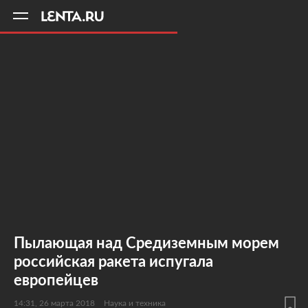
11
A
Пылающая над Средиземным морем
российская ракета испугала
европейцев
14:31, 26 марта 2018
Наука и техника