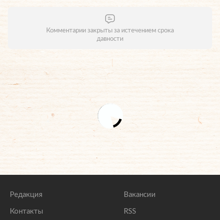
Комментарии закрыты за истечением срока
давности
Редакция
Вакансии
Контакты
RSS