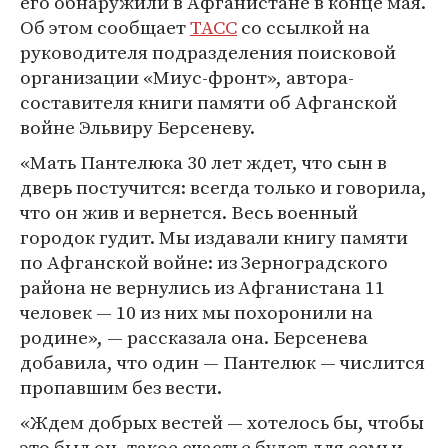
его обнаружили в Афганистане в конце мая.
Об этом сообщает
ТАСС
со ссылкой на
руководителя подразделения поисковой
организации «Миус-фронт», автора-
составителя книги памяти об Афганской
войне Эльвиру Берсеневу.
«Мать Пантелюка 30 лет ждет, что сын в
дверь постучится: всегда только и говорила,
что он жив и вернется. Весь военный
городок гудит. Мы издавали книгу памяти
по Афганской войне: из Зерноградского
района не вернулись из Афганистана 11
человек — 10 из них мы похоронили на
родине», — рассказала она. Берсенева
добавила, что один — Пантелюк — числится
пропавшим без вести.
«Ждем добрых вестей — хотелось бы, чтобы
это был он, такое счастье будет для семьи.