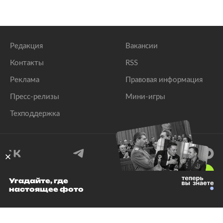
Редакция
Вакансии
Контакты
RSS
Реклама
Правовая информация
Пресс-релизы
Мини-игры
Техподдержка
18
+
Угадайте, где
настоящее фото
© 1999–2026 Все права защищены.
ООО «Лента.Ру»
Лента добра