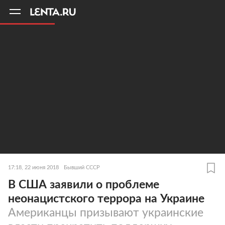
11
A
17:18, 22 июня 2018
Бывший СССР
В США заявили о проблеме
неонацистского террора на Украине
Американцы призывают украинские