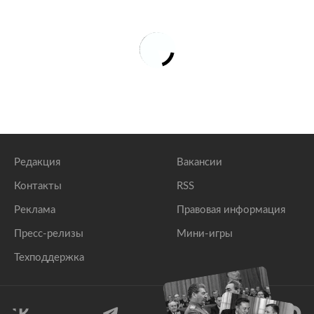
Редакция
Вакансии
Контакты
RSS
Реклама
Правовая информация
Пресс-релизы
Мини-игры
Техподдержка