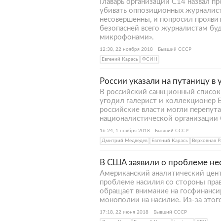
Главарь организации С14 назвал п
убивать оппозиционных журналисто
несовершенны, и попросил проявит
безопасней всего журналистам буде
микрофонами».
12:38, 22 ноября 2018
Бывший СССР
Евгений Карась
ФСИН
России указали на путаницу в 
В российский санкционный список 
угодил галерист и коллекционер Е
российские власти могли перепут
националистической организации 
16:24, 1 ноября 2018
Бывший СССР
Дмитрий Медведев
Евгений Карась
Верховная Р
В США заявили о проблеме не
Американский аналитический центр
проблеме насилия со стороны прав
обращает внимание на госфинанси
монополии на насилие. Из-за это
17:18, 22 июня 2018
Бывший СССР