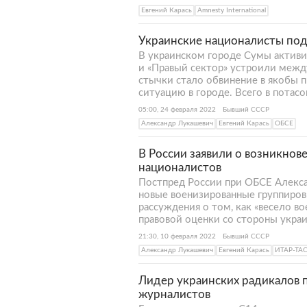
Евгений Карась
Amnesty International
Украинские националисты по
В украинском городе Сумы актив
и «Правый сектор» устроили межд
стычки стало обвинение в якобы 
ситуацию в городе. Всего в потасо
05:00, 24 февраля 2022
Бывший СССР
Александр Лукашевич
Евгений Карась
ОБСЕ
В России заявили о возникнов
националистов
Постпред России при ОБСЕ Алекса
новые военизированные группировк
рассуждения о том, как «весело в
правовой оценки со стороны украи
21:30, 10 февраля 2022
Бывший СССР
Александр Лукашевич
Евгений Карась
ИТАР-ТА
Лидер украинских радикалов 
журналистов