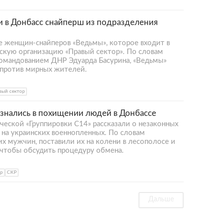
 в Донбасс снайперш из подразделения
 женщин-снайперов «Ведьмы», которое входит в
скую организацию «Правый сектор». По словам
мандованием ДНР Эдуарда Басурина, «Ведьмы»
 против мирных жителей.
вый сектор
знались в похищении людей в Донбассе
ческой «Группировки С14» рассказали о незаконных
 на украинских военнопленных. По словам
их мужчин, поставили их на колени в лесополосе и
 чтобы обсудить процедуру обмена.
ор
СКР
Дальше