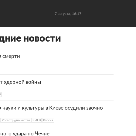
7 августа, 16:17
дние новости
я смерти
от ядерной войны
В
 науки и культуры в Киеве осудили заочно
Россотрудничество
КИЕВ
Россия
ного удара по Чечне