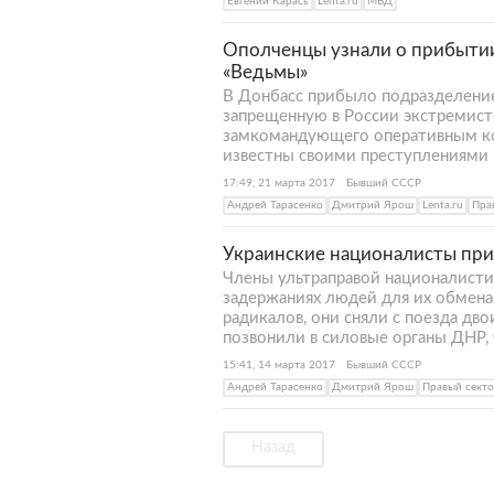
Евгений Карась
Lenta.ru
МВД
Ополченцы узнали о прибытии
«Ведьмы»
В Донбасс прибыло подразделение
запрещенную в России экстремист
замкомандующего оперативным ко
известны своими преступлениями
17:49, 21 марта 2017
Бывший СССР
Андрей Тарасенко
Дмитрий Ярош
Lenta.ru
Пра
Украинские националисты при
Члены ультраправой националисти
задержаниях людей для их обмена
радикалов, они сняли с поезда дво
позвонили в силовые органы ДНР,
15:41, 14 марта 2017
Бывший СССР
Андрей Тарасенко
Дмитрий Ярош
Правый сект
Назад