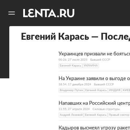
11
A
Евгений Карась — После
Украинцев призвали не боятьс
00:26, 27 июля 2025
Бывший СССР
Евгений Карась
УКРАИНА
На Украине заявили о выгоде 
18:54, 17 декабря 2024
Бывший СССР
Владимир Путин
Евгений Карась
ИНДИЯ
КИЕ
Напавших на Российский центр
11:55, 27 апреля 2024
Силовые структуры
Андрей Лозовой
Евгений Карась
Правый сектор
Кадыров высмеял угрозу ракет