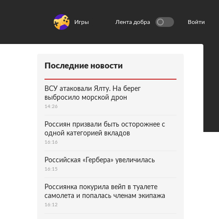
Игры
Лента добра
Войти
Последние новости
ВСУ атаковали Ялту. На берег
выбросило морской дрон
14:26
Россиян призвали быть осторожнее с
одной категорией вкладов
16:16
Российская «Гербера» увеличилась
16:15
Россиянка покурила вейп в туалете
самолета и попалась членам экипажа
16:12