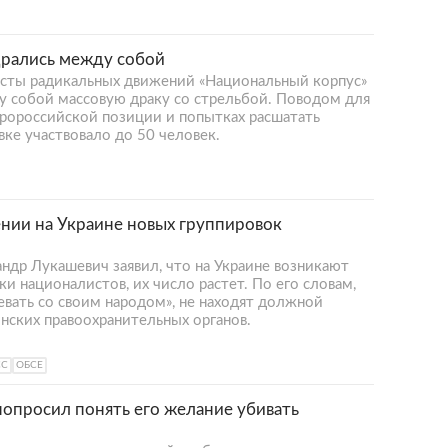
дрались между собой
исты радикальных движений «Национальный корпус»
у собой массовую драку со стрельбой. Поводом для
пророссийской позиции и попытках расшатать
вке участвовало до 50 человек.
ении на Украине новых группировок
ндр Лукашевич заявил, что на Украине возникают
и националистов, их число растет. По его словам,
оевать со своим народом», не находят должной
нских правоохранительных органов.
СС
ОБСЕ
попросил понять его желание убивать