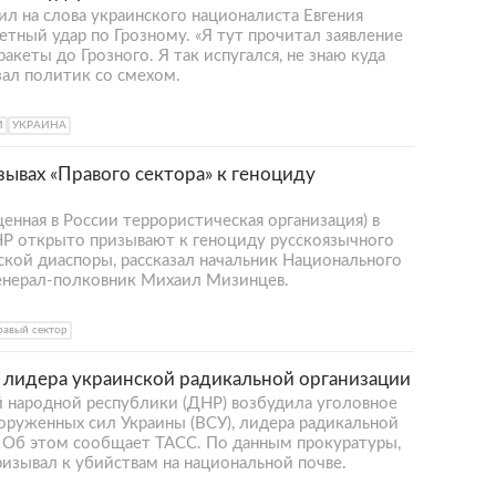
ил на слова украинского националиста Евгения
етный удар по Грозному. «Я тут прочитал заявление
ракеты до Грозного. Я так испугался, не знаю куда
зал политик со смехом.
Й
УКРАИНА
вах «Правого сектора» к геноциду
щенная в России террористическая организация) в
Р открыто призывают к геноциду русскоязычного
ской диаспоры, рассказал начальник Национального
енерал-полковник Михаил Мизинцев.
равый сектор
 лидера украинской радикальной организации
й народной республики (ДНР) возбудила уголовное
руженных сил Украины (ВСУ), лидера радикальной
я. Об этом сообщает ТАСС. По данным прокуратуры,
ризывал к убийствам на национальной почве.