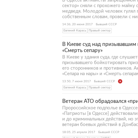
В Одессе активисты запрещенной 
сектор» сняли с прохожего майку 
медведя. Молодой человек гулял п
собственным словам, провели с ни
14:36, 20 июня 2017
Бывший СССР
Евгений Карась
Правый сектор
В Киеве суд над призывавшим
«Смерть сепару»
В Киеве у здания суда, где слушае
призывавшего бойкотировать при
его сторонников и противников. 
«Сепара на нары» и «Смерть сепарам
13:50, 7 июня 2017
Бывший СССР
Евгений Карась
Правый сектор
Ветеран АТО обрадовался «при
Пророссийское подполье в Одессе
«Патриоты [в Одессе] действовали
и до криминальных действий, но э
ветеран боевых действий в Донбас
18:05, 25 апреля 2017
Бывший СССР