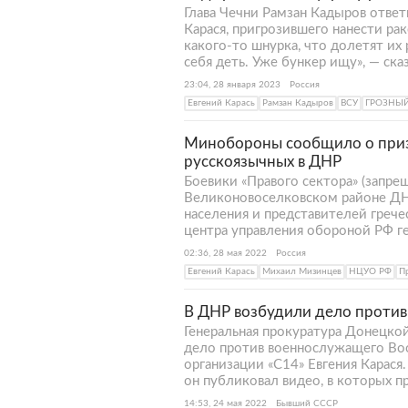
Глава Чечни Рамзан Кадыров ответ
Карася, пригрозившего нанести рак
какого-то шнурка, что долетят их 
себя деть. Уже бункер ищу», — ска
23:04, 28 января 2023
Россия
Евгений Карась
Рамзан Кадыров
ВСУ
ГРОЗНЫ
Минобороны сообщило о призы
русскоязычных в ДНР
Боевики «Правого сектора» (запре
Великоновоселковском районе ДН
населения и представителей грече
центра управления обороной РФ г
02:36, 28 мая 2022
Россия
Евгений Карась
Михаил Мизинцев
НЦУО РФ
П
В ДНР возбудили дело против
Генеральная прокуратура Донецко
дело против военнослужащего Воо
организации «С14» Евгения Карас
он публиковал видео, в которых п
14:53, 24 мая 2022
Бывший СССР