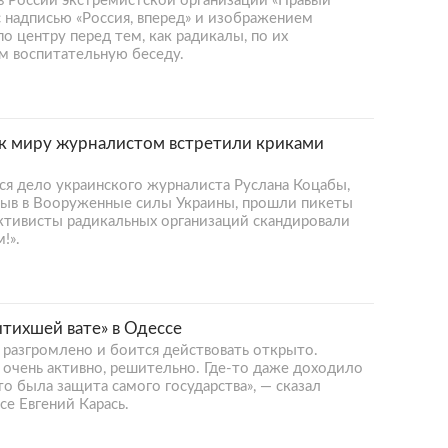
в России экстремистской организации «Правый
с надписью «Россия, вперед» и изображением
о центру перед тем, как радикалы, по их
м воспитательную беседу.
 к миру журналистом встретили криками
тся дело украинского журналиста Руслана Коцабы,
зыв в Вооруженные силы Украины, прошли пикеты
Активисты радикальных организаций скандировали
!».
тихшей вате» в Одессе
 разгромлено и боится действовать открыто.
 очень активно, решительно. Где-то даже доходило
то была защита самого государства», — сказал
се Евгений Карась.