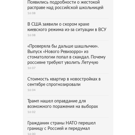
Появились подробности о жестокой
расправе над российской школьницей
16:08
В США заявили о скором крахе
киевского режима из-за ситуации в ВСУ
16:08
«Проверяла бы дальше шашлычки».
Выпуск «Нового Ревизорро» из
стоматологии попал в скандал. Почему
россияне требуют уволить Летучую
16:07
Стоимость квартир в новостройках в
сентябре спрогнозировали
16:04
Трамп нашел оправдание для
возможного поражения на выборах
16:02
Гражданин страны НАТО перешел
границу с Россией и передумал
16:00