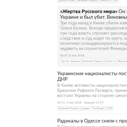
Джош Коэн
Евгений Карась
Lenta.ru
СБУ
«Жертва Русского мира»
Он 
Украине и был убит. Виновны
Три года назад в Киеве убили из
Олеся Бузину. Вскоре предполаг
три года власть спускает расслед
следствие и суд ходят по кругу,
политики солидаризируются по
надавить на служителей Фемиды
00:07, 8 мая 2018
Арсен Аваков
Евгений Карась
Lenta.ru
Верхов
Украинские националисты пос
ДНР
В Киеве активисты националистич
Бразилии Рафаэля Лусварги, прин
востоке Украины на стороне само
20:51, 4 мая 2018
Бывший СССР
Евгений Карась
радио "Свобода"
СБУ
Радикалы в Одессе сняли с пр