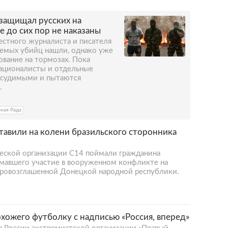
защищал русских на
е до сих пор не наказаны
вестного журналиста и писателя
аемых убийц нашли, однако уже
ование на тормозах. Пока
 националисты и отдельные
дсудимыми и пытаются
.
ная Рада
тавили на колени бразильского сторонника
еской организации С14 поймали гражданина
имавшего участие в вооруженном конфликте на
провозглашенной Донецкой народной республики.
охожего футболку с надписью «Россия, вперед»