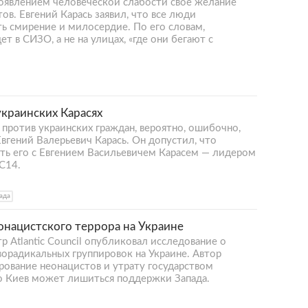
роявлением человеческой слабости свое желание
в. Евгений Карась заявил, что все люди
ь смирение и милосердие. По его словам,
т в СИЗО, а не на улицах, «где они бегают с
украинских Карасях
против украинских граждан, вероятно, ошибочно,
вгений Валерьевич Карась. Он допустил, что
ать его с Евгением Васильевичем Карасем — лидером
С14.
ада
онацистского террора на Украине
 Atlantic Council опубликовал исследование о
орадикальных группировок на Украине. Автор
рование неонацистов и утрату государством
го Киев может лишиться поддержки Запада.