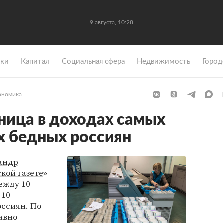
9 августа, 10:28
ки
Капитал
Социальная сфера
Недвижимость
Город
ономика
ница в доходах самых
х бедных россиян
андр
кой газете
»
ежду 10
 10
ссиян. По
давно