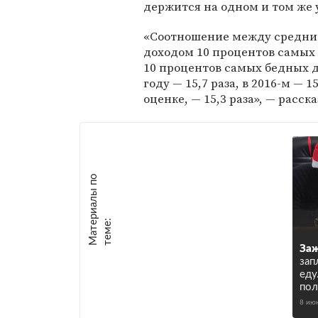
держится на одном и том же 
«Соотношение между средн
доходом 10 процентов самых 
10 процентов самых бедных д
году — 15,7 раза, в 2016-м — 1
оценке, — 15,3 раза», — расск
М
а
т
р
и
а
л
ы
п
о
т
е
м
е
е
:
За
зап
еду
пол
8 ию