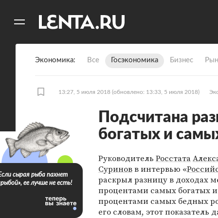
11
A
Экономика
Все
Госэкономика
Бизнес
Рын
13:27, 5 июля 2018
(обновлено: 13:33, 5 июля 2018)
Эк
Подсчитана раз
богатых и самы
Руководитель
Росстата
Алекс
Суринов
в интервью «
Российс
Если сырая рыба пахнет
раскрыл разницу в доходах м
«рыбой», ее лучше не есть!
процентами самых богатых и
процентами самых бедных ро
его словам, этот показатель 