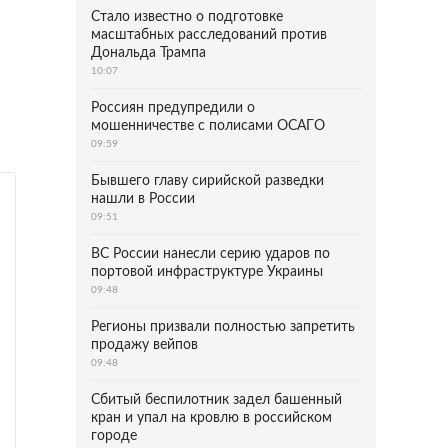
Стало известно о подготовке
масштабных расследований против
Дональда Трампа
10:07
Россиян предупредили о
мошенничестве с полисами ОСАГО
09:59
Бывшего главу сирийской разведки
нашли в России
09:51
ВС России нанесли серию ударов по
портовой инфраструктуре Украины
09:48
Регионы призвали полностью запретить
продажу вейпов
09:48
Сбитый беспилотник задел башенный
кран и упал на кровлю в российском
городе