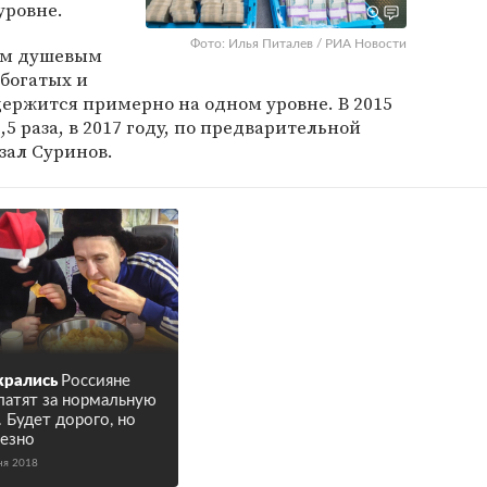
уровне.
Фото: Илья Питалев / РИА Новости
им душевым
богатых и
ержится примерно на одном уровне. В 2015
5,5 раза, в 2017 году, по предварительной
азал Суринов.
жрались
Россияне
латят за нормальную
. Будет дорого, но
езно
ня 2018