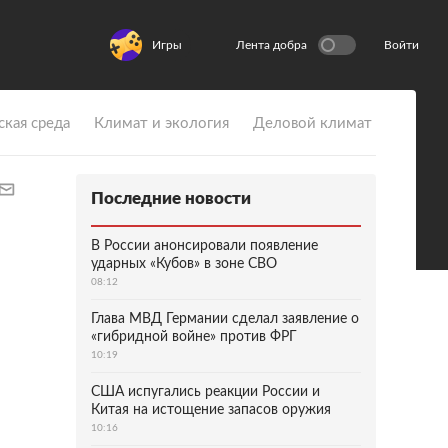
Игры
Лента добра
Войти
ская среда
Климат и экология
Деловой климат
Последние новости
В России анонсировали появление
ударных «Кубов» в зоне СВО
08:12
Глава МВД Германии сделал заявление о
«гибридной войне» против ФРГ
10:19
США испугались реакции России и
Китая на истощение запасов оружия
10:16