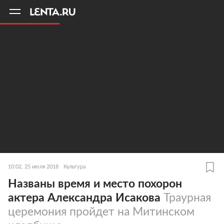
11
A
10:02, 25 июля 2018
Культура
Названы время и место похорон
актера Александра Исакова
Траурная
церемония пройдет на Митинском