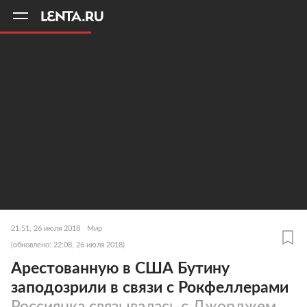
11
A
21:51, 26 июля 2018
Мир
(обновлено: 22:08, 26 июля 2018)
Арестованную в США Бутину
заподозрили в связи с Рокфеллерами
Россиянка связывалась с Джорджем