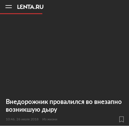
11
A
Внедорожник провалился во внезапно
возникшую дыру
10:46, 26 июля 2018
Из жизни