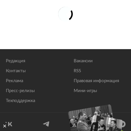
Редакция
Вакансии
Контакты
RSS
Реклама
Правовая информация
Пресс-релизы
Мини-игры
Техподдержка