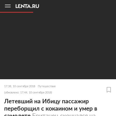
11
A
17:38, 10 сентября 2018
Путешествия
(обновлено: 17:44, 10 сентября 2018)
Летевший на Ибицу пассажир
переборщил с кокаином и умер в
самолете
Британец скончался на