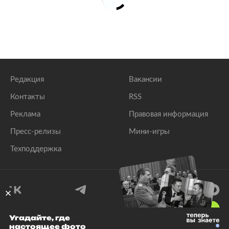
Редакция
Вакансии
Контакты
RSS
Реклама
Правовая информация
Пресс-релизы
Мини-игры
Техподдержка
18
+
Угадайте, где
настоящее фото
© 1999–2026 Все права защищены.