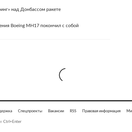
оинг» над Донбассом ракете
ния Boeing MH17 покончил с собой
держка
Спецпроекты
Вакансии
RSS
Правовая информация
Ми
е
Ctrl+Enter