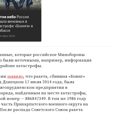
тое небо
Россия
вала виновных в
астрофе «Боинга» в
бассе
ентября 2018
данные, которые российское Минобороны
но были неточными, например, информация
 районе катастрофы.
сии
заявило
, что ракета, сбившая «Боинг»
 Донецком 17 июля 2014 года, была
Долгопрудненском предприятии в
наряда, найденным на месте катастрофы,
ой номер — 886847349. В том же 1986 году
 часть Прикарпатского военного округа на
После распада Советского Союза ракета