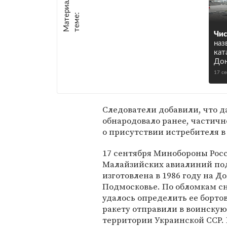
М
а
т
р
и
а
л
ы
п
о
т
е
м
е
е
:
Чис
наз
кат
Дон
17 с
Следователи добавили, что 
обнародовало ранее, частич
о присутствии истребителя в
17 сентября Минобороны Рос
Малайзийских авиалиний под
изготовлена в 1986 году на 
Подмосковье. По обломкам с
удалось определить ее бортов
ракету отправили в воинскую
территории Украинской ССР. 