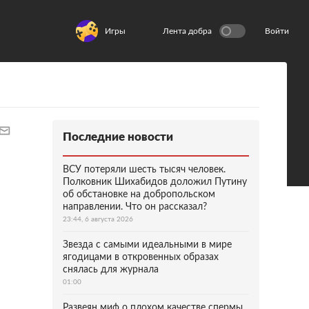
Игры
Лента добра
Войти
Последние новости
ВСУ потеряли шесть тысяч человек.
Полковник Шихабидов доложил Путину
об обстановке на добропольском
направлении. Что он рассказал?
23:44, 6 августа 2026
Звезда с самыми идеальными в мире
ягодицами в откровенных образах
снялась для журнала
01:00
Развеян миф о плохом качестве спермы