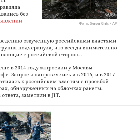
JIT
правляла
авались без
аявлении
Фото: Sergei Grits / AP
 сведению озвученную российскими властями
руппа подчеркнула, что всегда внимательно
упающие с российской стороны.
 еще в 2014 году запросили у Москвы
е. Запросы направлялись и в 2016, и в 2017
обратилась к российским властям с просьбой
рах, обнаруженных на обломках ракеты.
ответа, заметили в JIT.