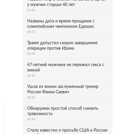
у мужчин старше 40 лет
01:00
Названы дата и время прощания с
олимпийским чемпионом Едешко
00:52
Трамп допустил скорое завершение
операции против Ирана
00:40
47-летний мужчина не пережил секса с
женой
00:30
Ушла из жизни заслуженный тренер
России Фаина Саевич
00:20
Обнаружен простой способ снизить
тревожность
00:30
Стало известно о просьбе США к России