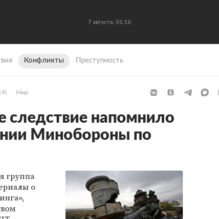
7 августа, 01:16
вия
Конфликты
Преступность
19)
Мир
 следствие напомнило
ании Минобороны по
я группа
териалы о
инга»,
твом