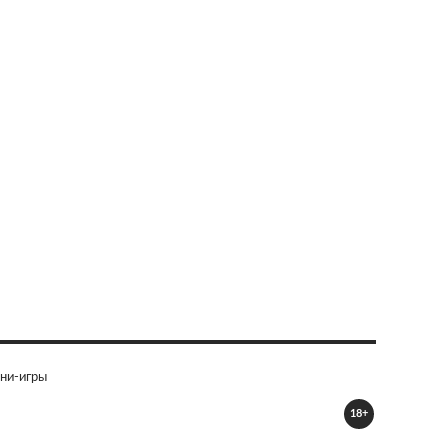
ни-игры
18+