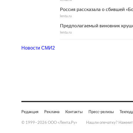
Россия рассказала о сбившей «Б
lenta.ru
Предполагаемый виновник круше
lenta.ru
Новости СМИ2
Редакция
Реклама
Контакты
Пресс-релизы
Техпод
© 1999–2026 ООО «Лента.Ру»
Нашли опечатку? Нажмит