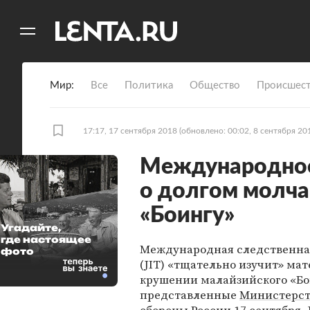
11
A
Мир
Все
Политика
Общество
Происшест
17:17, 17 сентября 2018
(обновлено: 00:02, 8 сентября 20
Международное
о долгом молч
«Боингу»
Угадайте,
где настоящее
Международная следственна
фото
(JIT) «тщательно изучит» ма
крушении малайзийского «Бо
представленные
Министерс