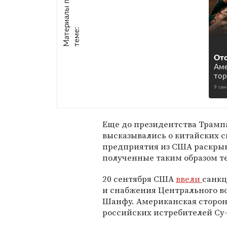
М
а
т
р
и
а
л
ы
п
о
т
е
м
е
е
:
Отс
Аме
тор
9 се
Еще до президентства Трамп
высказывались о китайских с
предприятия из США раскрыв
полученные таким образом те
20 сентября США
ввели
санкц
и снабжения Центрального во
Шанфу. Американская сторон
российских истребителей Cу-