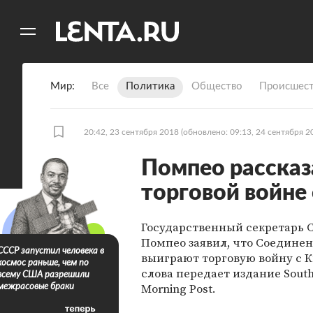
11
A
Мир
Все
Политика
Общество
Происшест
20:42, 23 сентября 2018
(обновлено: 09:13, 24 сентября 2
Помпео рассказ
торговой войне
Государственный секретарь
Помпео заявил, что Соедин
СССР запустил человека в
выиграют торговую войну с К
космос раньше, чем по
слова передает издание South
всему США разрешили
Morning Post.
межрасовые браки