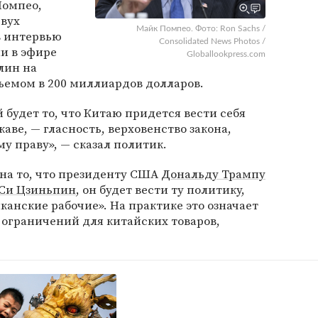
Помпео,
двух
Майк Помпео. Фото: Ron Sachs /
в интервью
Consolidated News Photos /
ли в эфире
Globallookpress.com
лин на
ъемом в 200 миллиардов долларов.
 будет то, что Китаю придется вести себя
аве, — гласность, верховенство закона,
у праву», — сказал политик.
на то, что президенту США
Дональду Трампу
Си Цзиньпин
, он будет вести ту политику,
анские рабочие». На практике это означает
 ограничений для китайских товаров,