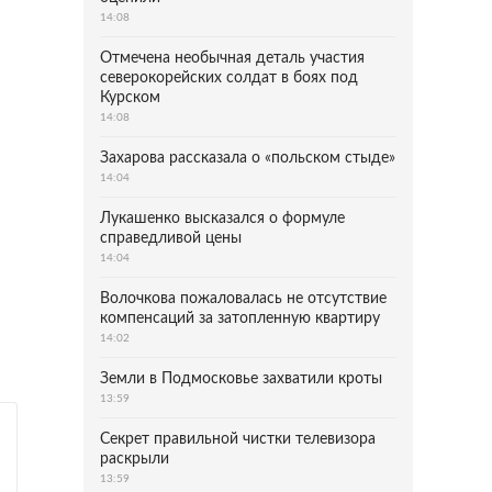
14:08
Отмечена необычная деталь участия
северокорейских солдат в боях под
Курском
14:08
Захарова рассказала о «польском стыде»
14:04
Лукашенко высказался о формуле
справедливой цены
14:04
Волочкова пожаловалась не отсутствие
компенсаций за затопленную квартиру
14:02
Земли в Подмосковье захватили кроты
13:59
Секрет правильной чистки телевизора
раскрыли
13:59