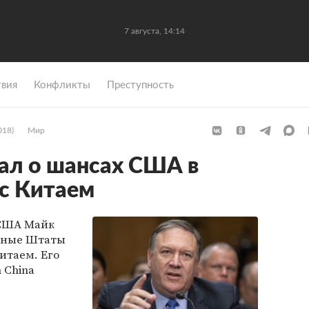
7 августа, 14:14
вия
Конфликты
Преступность
018)
Мир
ал о шансах США в
 с Китаем
 США Майк
енные Штаты
итаем. Его
 China