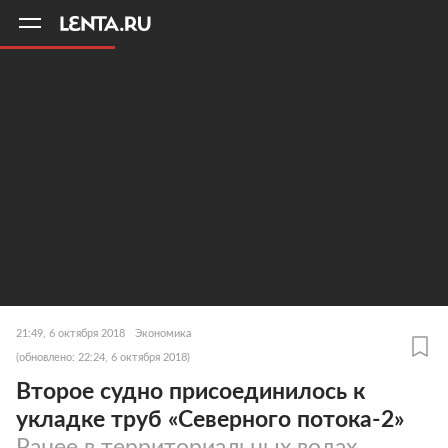
11
A
21:49, 6 октября 2018
Экономика
(обновлено: 22:24, 6 октября 2018)
Второе судно присоединилось к
укладке труб «Северного потока-2»
Ранее в территориальных водах