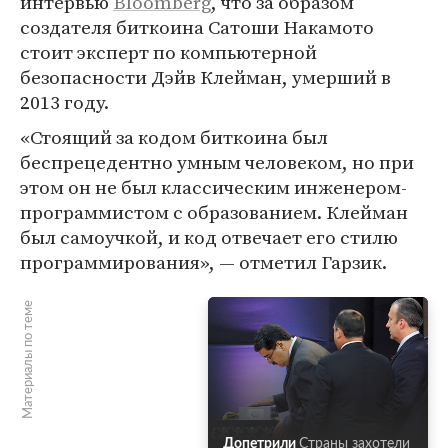
интервью
Bloomberg
, что за образом
создателя биткоина Сатоши Накамото
стоит эксперт по компьютерной
безопасности Дэйв Клейман, умерший в
2013 году.
«Стоящий за кодом биткоина был
беспрецедентно умным человеком, но при
этом он не был классическим инженером-
программистом с образованием. Клейман
был самоучкой, и код отвечает его стилю
программирования», — отметил Гарзик.
Материалы по теме
Допетрили
Страны захотели