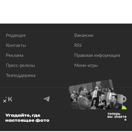
Редакция
Вакансии
Контакты
RSS
Реклама
Правовая информация
Пресс-релизы
Мини-игры
Техподдержка
18
+
Угадайте, где
настоящее фото
© 1999–2026 Все права защищены.
ООО «Лента.Ру»