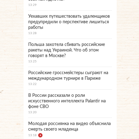
13:29
Уехавших путешествовать удаленщиков
предупредили о перспективе лишиться
работы
13:28
Польша захотела сбивать российские
ракеты над Украиной. Что об этом
говорят в Москве?
13:25
Российские гроссмейстеры сыграют на
международном турнире в Париже
13:22
В России рассказали о роли
искусственного интеллекта Palantir на
фоне СВО
13:20
Молодая россиянка на видео объяснила
смерть своего младенца
13:18