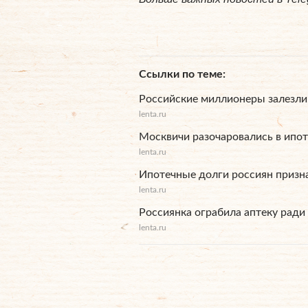
Ссылки по теме
Российские миллионеры залезли 
lenta.ru
Москвичи разочаровались в ипот
lenta.ru
Ипотечные долги россиян приз
lenta.ru
Россиянка ограбила аптеку ради
lenta.ru