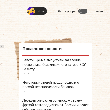
Игры
Лента добра
Войти
Последние новости
Власти Крыма выпустили заявление
после атаки безэкипажного катера ВСУ
на Ялту
13:29
Некоторых людей предупредили о
плохой переносимости бананов
13:31
Лебедев описал европейскую страну
фразой «отгородилась от России и ведет
себя как идиотка»