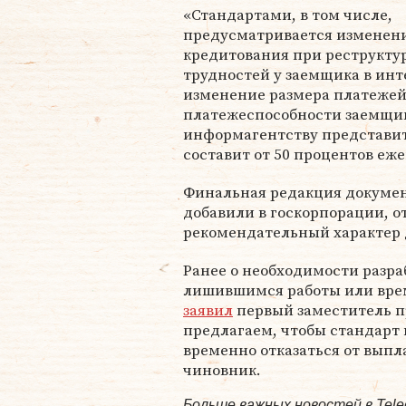
«Стандартами, в том числе,
предусматривается изменен
кредитования при реструкту
трудностей у заемщика в инт
изменение размера платежей
платежеспособности заемщика
информагентству представит
составит от 50 процентов еж
Финальная редакция документ
добавили в госкорпорации, о
рекомендательный характер 
Ранее о необходимости разр
лишившимся работы или вре
заявил
первый заместитель 
предлагаем, чтобы стандарт
временно отказаться от выпл
чиновник.
Больше важных новостей в Tel