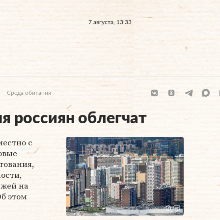
7 августа, 13:33
Среда обитания
я россиян облегчат
местно с
овые
тования,
ости,
ежей на
Об этом