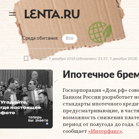
11
A
Среда обитания
Все
19:37, 5 декабря 2018
(обновлено: 21:37, 5 декабря 2018)
Ипотечное брем
Госкорпорация «Дом.рф» сов
Банком России
разработает н
Угадайте,
стандарты ипотечного креди
где настоящее
предусматривающие, в частн
фото
возможность снижения плат
период от полугода до года. 
сообщает
«Интерфакс»
.