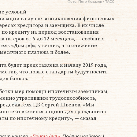
Фото: Петр Ковалев / ТАСС
ие условий
ризации в случае возникновения финансовых
ересах кредитора и заемщика. В их числе
 по кредиту на период восстановления
 на срок от 6 до 12 месяцев», — сообщил
ель «Дом.рф», уточнив, что снижение
емесячного платежа и более.
а будет представлена к началу 2019 года,
тметив, что новые стандарты будут носить
для банков.
аботки мер помощи ипотечным заемщикам,
менно утратившим трудоспособность,
председателя ЦБ
Сергей Швецов
. «Мы
 ипотеки включал опцион для гражданина
аты по ипотечному кредиту», — сказал
egram-канале
«Лента дня»
. Подписывайтесь!