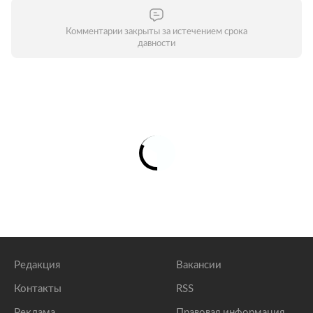
Комментарии закрыты за истечением срока
давности
Редакция
Вакансии
Контакты
RSS
Реклама
Правовая информация