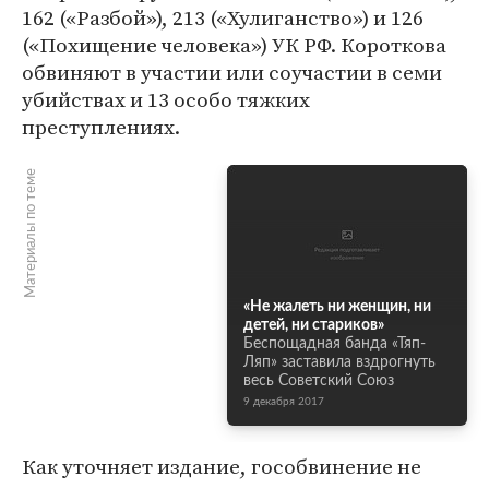
162 («Разбой»), 213 («Хулиганство») и 126
(«Похищение человека») УК РФ. Короткова
обвиняют в участии или соучастии в семи
убийствах и 13 особо тяжких
преступлениях.
Материалы по теме
«Не жалеть ни женщин, ни
детей, ни стариков»
Беспощадная банда «Тяп-
Ляп» заставила вздрогнуть
весь Советский Союз
9 декабря 2017
Как уточняет издание, гособвинение не