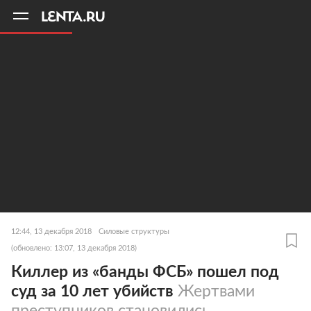
11
A
12:44, 13 декабря 2018
Силовые структуры
(обновлено: 13:07, 13 декабря 2018)
Киллер из «банды ФСБ» пошел под
суд за 10 лет убийств
Жертвами
преступников становились