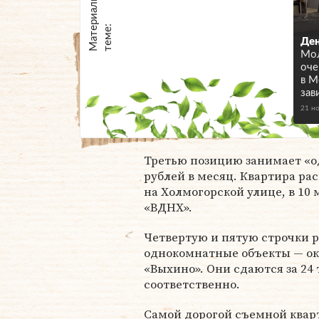
М
а
т
р
и
а
л
ы
п
о
т
е
м
е
е
:
Де
Мо
оче
в М
зав
21 н
Третью позицию занимает «од
рублей в месяц. Квартира ра
на Холмогорской улице, в 10
«ВДНХ».
Четвертую и пятую строчки 
однокомнатные объекты — ок
«Выхино». Они сдаются за 24 
соответственно.
Самой дорогой съемной кварт