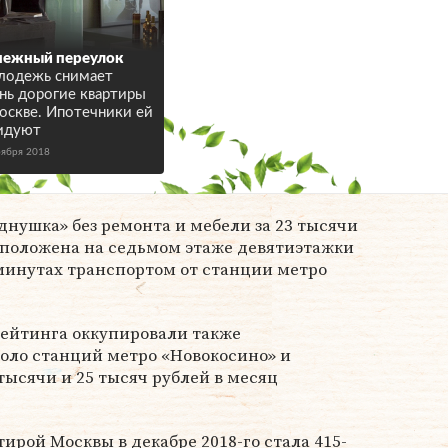
нежный переулок
лодежь снимает
нь дорогие квартиры
оскве. Ипотечники ей
идуют
оября 2018
нушка» без ремонта и мебели за 23 тысячи
сположена на седьмом этаже девятиэтажки
 минутах транспортом от станции метро
рейтинга оккупировали также
оло станций метро «Новокосино» и
тысячи и 25 тысяч рублей в месяц
ирой Москвы в декабре 2018-го стала 415-