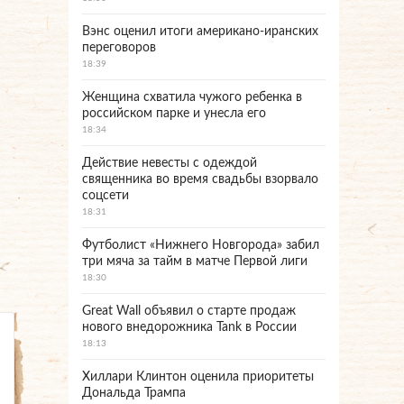
Вэнс оценил итоги американо-иранских
переговоров
18:39
Женщина схватила чужого ребенка в
российском парке и унесла его
18:34
Действие невесты с одеждой
священника во время свадьбы взорвало
соцсети
18:31
Футболист «Нижнего Новгорода» забил
три мяча за тайм в матче Первой лиги
18:30
Great Wall объявил о старте продаж
нового внедорожника Tank в России
18:13
Хиллари Клинтон оценила приоритеты
Дональда Трампа