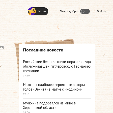
Игры
Лента добра
Войти
Последние новости
Российские беспилотники поразили суда
обслуживавшей гитлеровскую Германию
компании
17:16
Названы наиболее вероятные авторы
голов «Зенита» в матче с «Родиной»
19:01
Мужчина подорвался на мине в
Херсонской области
18:56