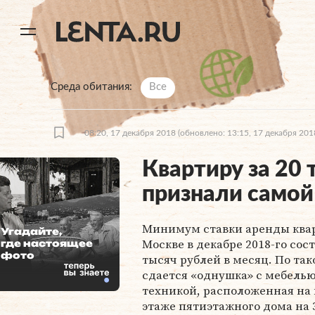
11
A
Среда обитания
Все
08:20, 17 декабря 2018
(обновлено: 13:15, 17 декабря 201
Квартиру за 20 
признали самой
Минимум ставки аренды ква
Угадайте,
Москве в декабре 2018-го сос
где настоящее
фото
тысяч рублей в месяц. По так
сдается «однушка» с мебелью
техникой, расположенная на
этаже пятиэтажного дома на 