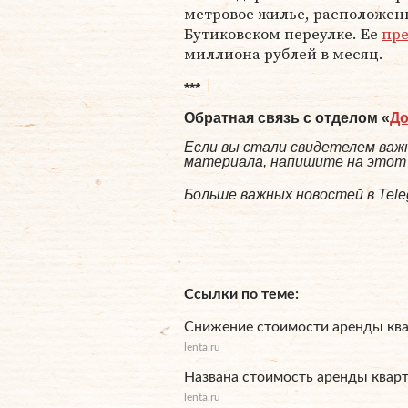
метровое жилье, расположен
Бутиковском переулке. Ее
пр
миллиона рублей в месяц.
***
Обратная связь с отделом «
Д
Если вы стали свидетелем важн
материала, напишите на этот а
Больше важных новостей в Tel
Ссылки по теме
Снижение стоимости аренды ква
lenta.ru
Названа стоимость аренды кварт
lenta.ru