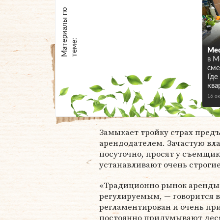
М
а
т
р
и
а
л
ы
п
о
т
е
м
е
е
:
Мес
в М
сме
Где
ква
16 о
Замыкает тройку страх пред
арендодателем. Зачастую вл
посуточно, просят у съемщик
устанавливают очень строгие
«Традиционно рынок аренды 
регулируемым, — говорится в
регламентирован и очень пр
постоянно придумывают деся