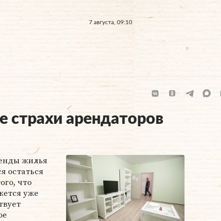
7 августа, 09:10
е страхи арендаторов
ренды жилья
я остаться
ого, что
жется уже
твует
ое