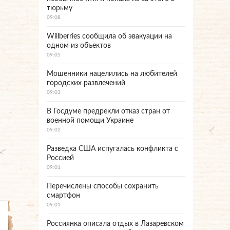
тюрьму
09:08
Willberries сообщила об эвакуации на
одном из объектов
09:05
Мошенники нацелились на любителей
городских развлечений
09:03
В Госдуме предрекли отказ стран от
военной помощи Украине
09:02
Разведка США испугалась конфликта с
Россией
09:01
Перечислены способы сохранить
смартфон
09:01
Россиянка описала отдых в Лазаревском