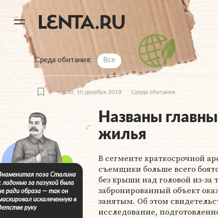
11
A
Среда обитания
Все
08:30, 10 декабря 2018
Среда обитания
Названы главны
жилья
В сегменте краткосрочной а
съемщики больше всего боятс
Знаменитая поза Сталина
без крыши над головой из-за т
с ладонью за пазухой была
забронированный объект ока
не ради образа — так он
занятым. Об этом свидетельс
маскировал искалеченную в
детстве руку
исследование, подготовленн