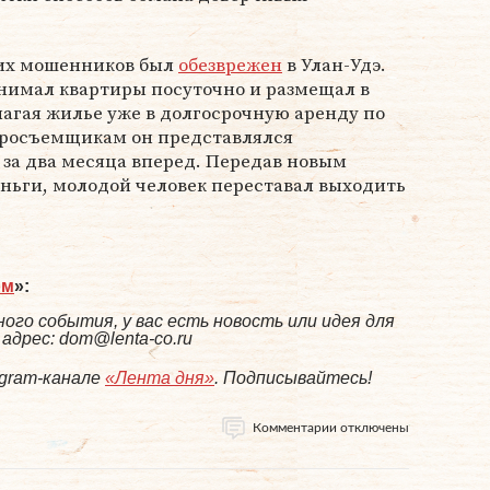
аких мошенников был
обезврежен
в Улан-Удэ.
нимал квартиры посуточно и размещал в
агая жилье уже в долгосрочную аренду по
иросъемщикам он представлялся
 за два месяца вперед. Передав новым
ньги, молодой человек переставал выходить
ом
»:
ого события, у вас есть новость или идея для
дрес: dom@lenta-co.ru
egram-канале
«Лента дня»
. Подписывайтесь!
Комментарии отключены