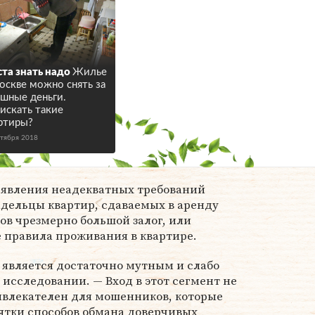
та знать надо
Жилье
оскве можно снять за
шные деньги.
 искать такие
ртиры?
ктября 2018
ъявления неадекватных требований
адельцы квартир, сдаваемых в аренду
ов чрезмерно большой залог, или
 правила проживания в квартире.
является достаточно мутным и слабо
 исследовании. — Вход в этот сегмент не
ивлекателен для мошенников, которые
тки способов обмана доверчивых