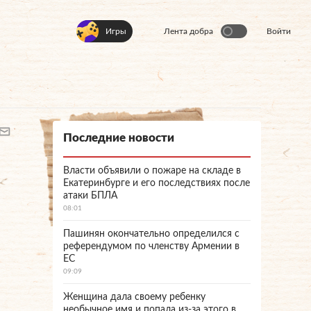
Игры
Лента добра
Войти
Последние новости
Власти объявили о пожаре на складе в
Екатеринбурге и его последствиях после
атаки БПЛА
08:01
Пашинян окончательно определился с
референдумом по членству Армении в
ЕС
09:09
Женщина дала своему ребенку
необычное имя и попала из-за этого в