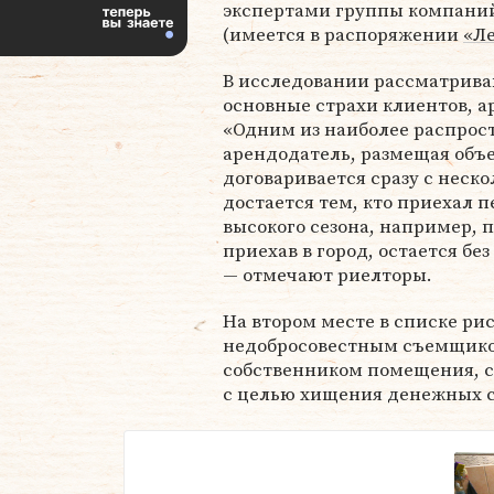
экспертами группы компани
(имеется в распоряжении
«Л
В исследовании рассматрив
основные страхи клиентов, 
«Одним из наиболее распрост
арендодатель, размещая объе
договаривается сразу с неск
достается тем, кто приехал 
высокого сезона, например, п
приехав в город, остается бе
— отмечают риелторы.
На втором месте в списке ри
недобросовестным съемщиком
собственником помещения, с
с целью хищения денежных с