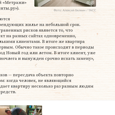
й «Метражи»
енты.ру»
).
Фото: Алексей Белкин / ТАСС
аются
арендующих жилье на небольшой срок.
раненных рисков является то, что
кт на разных сайтах одновременно,
олькими клиентами. В итоге же квартира
первым. Обычно такое происходит в периоды
од Новый год или летом. В итоге клиент, уже
з ночлега и вынужден срочно искать замену»,
сков — пересдача объекта повторно
: когда человек, не являющийся
дает квартиру несколько раз разным людям
редств.