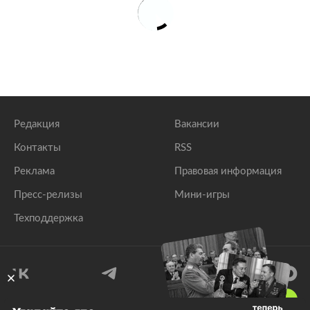
Редакция
Вакансии
Контакты
RSS
Реклама
Правовая информация
Пресс-релизы
Мини-игры
Техподдержка
18
+