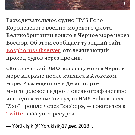
Разведывательное судно HMS Echo
Королевского военно-морского флота
Великобритании вошло в Черное море через
Босфор. Об этом сообщает турецкий сайт
Bosphorus Observer
, отслеживающий
проход судов через пролив.
«Королевский ВМФ возвращается в Черное
море впервые после кризиса в Азовском
море. Размещенное в Девонпорте
многоцелевое гидро- и океанографическое
исследовательское судно HMS Echo класса
"Эхо" прошло через Босфор», — говорится в
Twitter
-аккаунте ресурса.
— Yörük Işık (@YorukIsik)
17 дек. 2018 г.