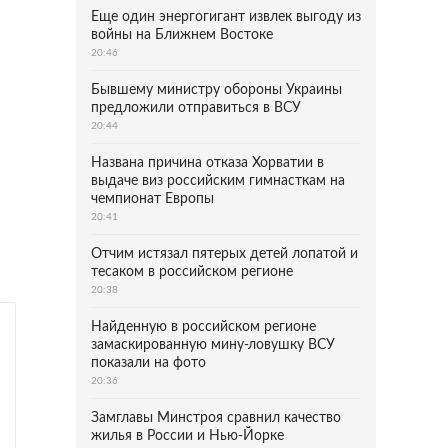
Еще один энергогигант извлек выгоду из
войны на Ближнем Востоке
20:46
Бывшему министру обороны Украины
предложили отправиться в ВСУ
20:44
Названа причина отказа Хорватии в
выдаче виз российским гимнасткам на
чемпионат Европы
20:41
Отчим истязал пятерых детей лопатой и
тесаком в российском регионе
20:38
Найденную в российском регионе
замаскированную мину-ловушку ВСУ
показали на фото
20:36
Замглавы Минстроя сравнил качество
жилья в России и Нью-Йорке