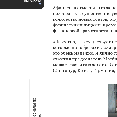
Афанасьев отметил, что за п
полтора года существенно у
количество новых счетов, от
физическими лицами. Кроме т
финансовой грамотности, и в
«Известно, что существует ц
которые приобретали доллары
это очень надежно. Я лично т
отметил председатель Мосби
мешает развитию золота. В ст
(Сингапур, Китай, Германия,
М
а
т
р
и
а
л
ы
п
о
т
е
м
е