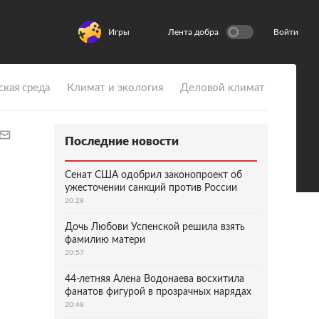
Игры
Лента добра
Войти
ская среда
Климат и экология
Деловой климат
Последние новости
Сенат США одобрил законопроект об
ужесточении санкций против России
20:28
Дочь Любови Успенской решила взять
фамилию матери
20:57
44-летняя Алена Водонаева восхитила
фанатов фигурой в прозрачных нарядах
20:48