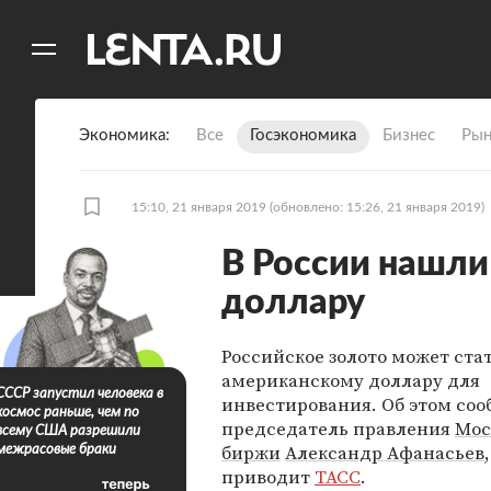
11
A
Экономика
Все
Госэкономика
Бизнес
Рын
15:10, 21 января 2019
(обновлено: 15:26, 21 января 2019)
В России нашли
доллару
Российское золото может ста
американскому доллару для
СССР запустил человека в
инвестирования. Об этом со
космос раньше, чем по
председатель правления
Мос
всему США разрешили
биржи
Александр Афанасьев
межрасовые браки
приводит
ТАСС
.