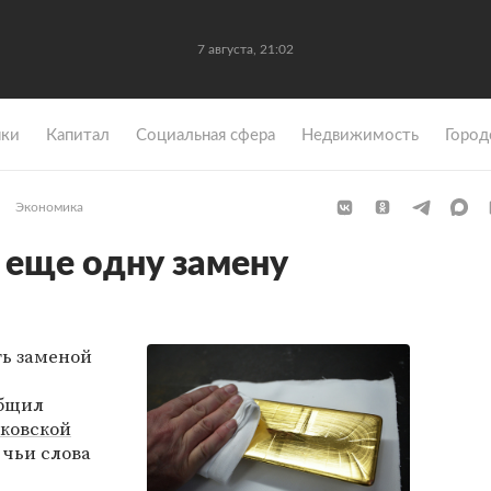
7 августа, 21:02
ки
Капитал
Социальная сфера
Недвижимость
Город
Экономика
 еще одну замену
ть заменой
общил
ковской
, чьи слова