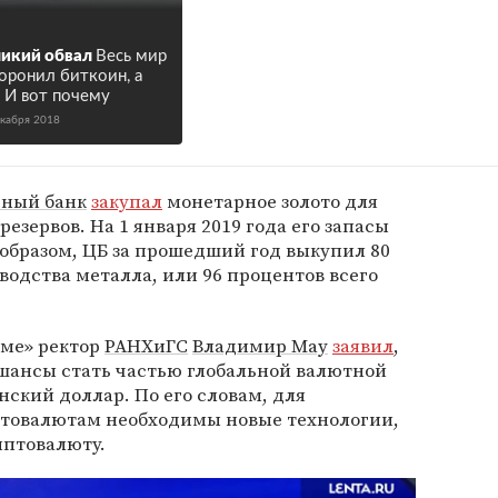
икий обвал
Весь мир
оронил биткоин, а
. И вот почему
екабря 2018
ный банк
закупал
монетарное золото для
зервов. На 1 января 2019 года его запасы
 образом, ЦБ за прошедший год выкупил 80
одства металла, или 96 процентов всего
уме» ректор
РАНХиГС
Владимир Мау
заявил
,
 шансы стать частью глобальной валютной
ский доллар. По его словам, для
товалютам необходимы новые технологии,
иптовалюту.