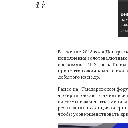
е
:
Вел
пох
зря
27 д
В течение 2018 года
Централь
пополнения золотовалютных ре
составляют 2112 тонн. Таким
процентов ожидаемого произв
добытого из недр.
Ранее на «Гайдаровском фор
что криптовалюта имеет все
системы и заменить американ
реализации потенциала крип
чтобы усовершенствовать кр