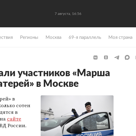
7 августа, 16:56
ствия
Регионы
Москва
69-я параллель
Моя страна
али участников «Марша
атерей» в Москве
рей» в
олько сотен
дятся в
 на
сайте
ВД России.