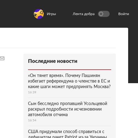
Игры
Лента добра
Войти
Последние новости
«Он тянет время». Почему Пашинян
избегает референдума о членстве в ЕС и
какие шаги может предпринять Москва?
16:39
Сын бесследно пропавшей Усольцевой
раскрыл подробности исчезновении
автомобиля отчима
16:54
США придумали способ справиться с
дефицитом ракет Patriot из-за Украины