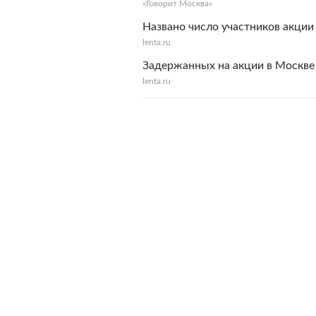
«Говорит Москва»
Названо число участников акци
lenta.ru
Задержанных на акции в Москве
lenta.ru