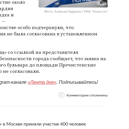
стие около
вардия
Фото: Алексей Куденко/ РИА "Новости"
ядка и
, —
домстве особо подчеркнули, что
ия не была согласована в установленном
ва»
со ссылкой на представителя
езопасности города сообщает, что заявка на
ого бульвара до площади Пречистенские
 не согласовали.
egram-канале
«Лента дня»
. Подписывайтесь!
Комментарии отключены
 в Москве приняли участие 400 человек