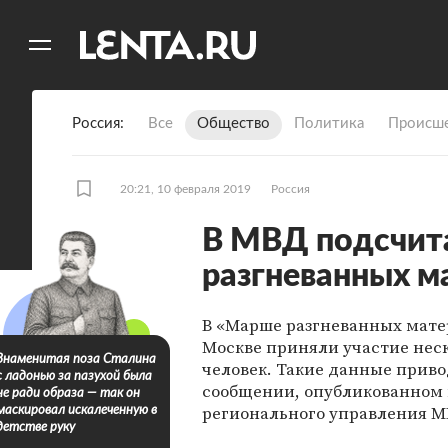
11
A
Россия
Все
Общество
Политика
Происше
20:21, 10 февраля 2019
Россия
В МВД подсчит
разгневанных м
В «Марше разгневанных мате
Москве приняли участие неск
Знаменитая поза Сталина
человек. Такие данные приво
с ладонью за пазухой была
сообщении, опубликованном
не ради образа — так он
регионального управления М
маскировал искалеченную в
детстве руку