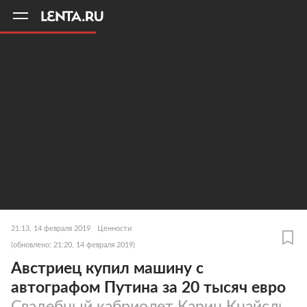
11
A
21:13, 14 февраля 2019
Ценности
(обновлено: 21:20, 14 февраля 2019)
Австриец купил машину с
автографом Путина за 20 тысяч евро
Свадебный кабриолет Карин Кнайсль