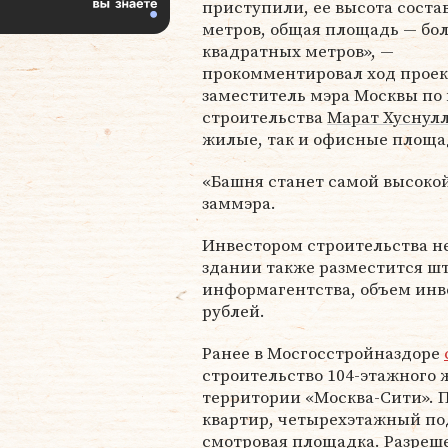
приступили, ее высота соста
метров, общая площадь — бол
квадратных метров», —
прокомментировал ход проек
заместитель мэра Москвы по
строительства
Марат Хуснул
жилые, так и офисные площа
«Башня станет самой высоко
заммэра.
Инвестором строительства н
здании также разместится ш
информагентства, объем инв
рублей.
Ранее в Мосгосстройназдоре
строительство 104-этажного 
территории «Москва-Сити». П
квартир, четырехэтажный по
смотровая площадка. Разреше