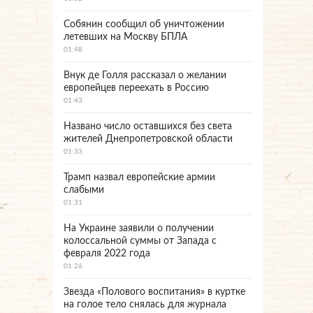
Собянин сообщил об уничтожении
летевших на Москву БПЛА
01:48
Внук де Голля рассказал о желании
европейцев переехать в Россию
01:43
Названо число оставшихся без света
жителей Днепропетровской области
01:33
Трамп назвал европейские армии
слабыми
01:31
На Украине заявили о получении
колоссальной суммы от Запада с
февраля 2022 года
01:26
Звезда «Полового воспитания» в куртке
на голое тело снялась для журнала