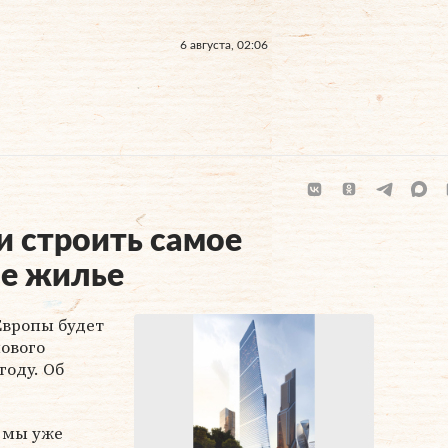
6 августа, 02:06
и строить самое
пе жилье
Европы будет
ового
году. Об
 мы уже