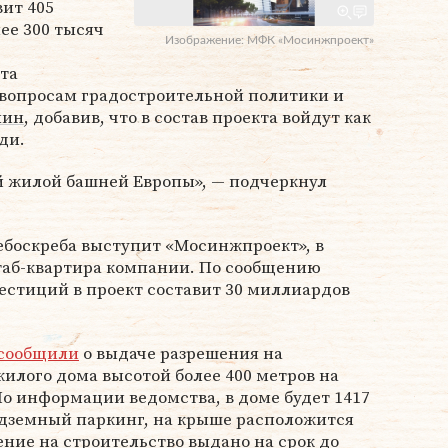
вит 405
ее 300 тысяч
Изображение: МФК «Мосинжпроект»
та
 вопросам градостроительной политики и
лин
, добавив, что в состав проекта войдут как
ди.
й жилой башней Европы», — подчеркнул
ебоскреба выступит «Мосинжпроект», в
таб-квартира компании. По сообщению
естиций в проект составит 30 миллиардов
сообщили
о выдаче разрешения на
жилого дома высотой более 400 метров на
о информации ведомства, в доме будет 1417
дземный паркинг, на крыше расположится
ние на строительство выдано на срок до