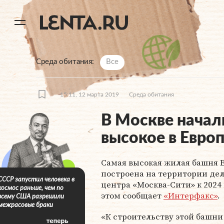
11
A
Среда обитания
Все
15:11, 12 марта 2019
Среда обитания
В Москве начал
высокое в Евро
Самая высокая жилая башня 
построена на территории дел
СССР запустил человека в
центра «Москва-Сити» к 2024 
космос раньше, чем по
этом сообщает
«Интерфакс»
.
всему США разрешили
межрасовые браки
«К строительству этой башни