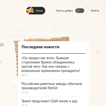
Игры
Лента добра
Войти
Последние новости
«Он предал нас всех». Бывшие
сторонники Трампа объединились
против него. Как они связаны с
возможным преемником президента?
00:11
Российские ракетные заводы обогнали
производителей Patriot
01:56
Трамп предсказал США жизнь в аду
01:52