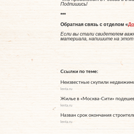
Подпишись!
***
Обратная связь с отделом «
Д
Если вы стали свидетелем важн
материала, напишите на этот а
Ссылки по теме
Неизвестные скупили недвижимо
lenta.ru
Жилье в «Москва-Сити» подеше
lenta.ru
Назван срок окончания строител
lenta.ru