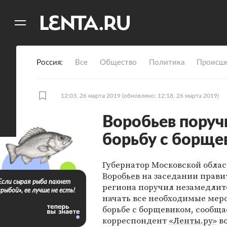
11
A
Россия
Все
Общество
Политика
Происше
12:03, 26 марта 2019
(обновлено: 12:18, 26 марта 2019)
Воробьев поруч
борьбу с борще
Губернатор Московской обла
Воробьев
на заседании прави
Если сырая рыба пахнет
региона поручил незамедлит
«рыбой», ее лучше не есть!
начать все необходимые мер
борьбе с борщевиком, сообща
корреспондент
«Ленты.ру»
во