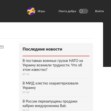
Игры
Лента добра
Войти
Последние новости
В поставках военных грузов НАТО на
Украину возникли трудности. Что об
этом известно?
07:14
В МИД хлестко охарактеризовали
Украину
07:20
В России перезапущены продажи
кабрио-внедорожника Baic
07:15