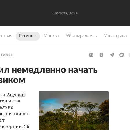
6 августа, 07:24
ствия
Регионы
Москва
69-я параллель
Моя страна
Россия
ил немедленно начать
виком
сти
Андрей
тельства
ельно
оприятия по
ет
 вторник, 26