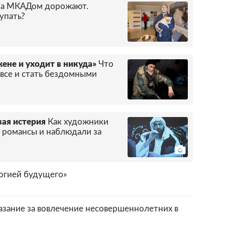
за МКАДом дорожают.
упать?
ене и уходит в никуда»
Что
 все и стать бездомными
вая истерия
Как художники
ь романсы и наблюдали за
огией будущего»
азание за вовлечение несовершеннолетних в