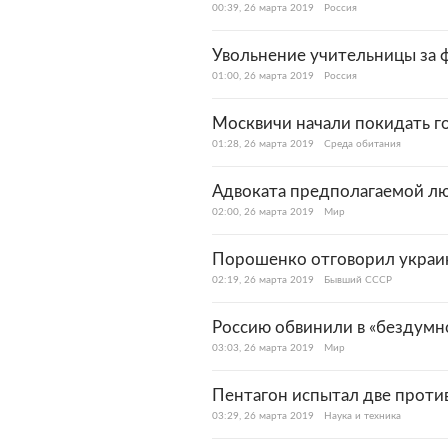
00:39, 26 марта 2019
Россия
Увольнение учительницы за 
01:00, 26 марта 2019
Россия
Москвичи начали покидать г
01:28, 26 марта 2019
Среда обитания
Адвоката предполагаемой л
02:00, 26 марта 2019
Мир
Порошенко отговорил украин
02:19, 26 марта 2019
Бывший СССР
Россию обвинили в «бездумно
03:03, 26 марта 2019
Мир
Пентагон испытал две проти
03:29, 26 марта 2019
Наука и техника