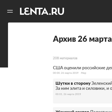
11
A
Архив 26 марта
208 материалов
США оценили российские дей
00:00, 26 марта 2019
Мир
Шутки в сторону
Зеленский
За ним элита и силовики, и
00:01, 26 марта 2019