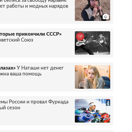
 бились за свободу наравне
нет работы и модных нарядов
которые прикончили СССР»
оветский Союз
глазах»
У Наташи нет денег
нужна ваша помощь
мы России и провал Фуркада
ый сезон