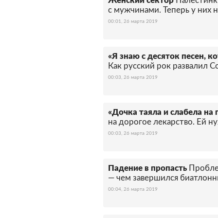
Женский сектор
Палестинки
с мужчинами. Теперь у них 
00:01, 26 марта 2019
«Я знаю с десяток песен, 
Как русский рок развалил С
00:03, 26 марта 2019
«Дочка таяла и слабела на 
на дорогое лекарство. Ей 
00:03, 26 марта 2019
Падение в пропасть
Пробле
— чем завершился биатлонн
00:04, 26 марта 2019