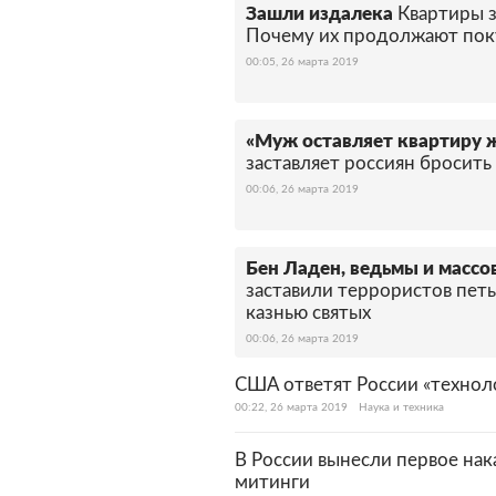
Зашли издалека
Квартиры 
Почему их продолжают пок
00:05, 26 марта 2019
«Муж оставляет квартиру ж
заставляет россиян бросить
00:06, 26 марта 2019
Бен Ладен, ведьмы и массо
заставили террористов пет
казнью святых
00:06, 26 марта 2019
США ответят России «технол
00:22, 26 марта 2019
Наука и техника
В России вынесли первое нак
митинги