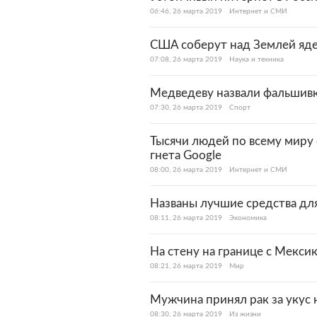
06:46, 26 марта 2019
Интернет и СМИ
США соберут над Землей яд
07:08, 26 марта 2019
Наука и техника
Медведеву назвали фальшивк
07:30, 26 марта 2019
Спорт
Тысячи людей по всему миру
гнета Google
08:00, 26 марта 2019
Интернет и СМИ
Названы лучшие средства дл
08:11, 26 марта 2019
Экономика
На стену на границе с Мекс
08:21, 26 марта 2019
Мир
Мужчина принял рак за укус 
08:30, 26 марта 2019
Из жизни