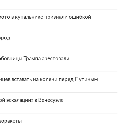
фото в купальнике признали ошибкой
ород
юбовницы Трампа арестовали
цев вставать на колени перед Путиным
й эскалации» в Венесуэле
воракеты