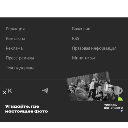
Редакция
Вакансии
Контакты
RSS
Реклама
Правовая информация
Пресс-релизы
Мини-игры
Техподдержка
18
+
Угадайте, где
настоящее фото
© 1999–2026 Все права защищены.
ООО «Лента.Ру»