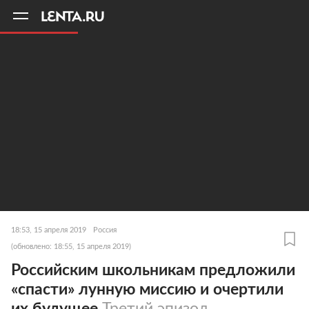
11
A
18:53, 15 апреля 2019
Россия
(обновлено: 18:55, 15 апреля 2019)
Российским школьникам предложили
«спасти» лунную миссию и очертили
их будущее
Третий эпизод