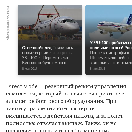
Материалы по теме
У SSJ-100 проблемы с
Огненный след
Появились
полетами по всей Рос
новые версии катастрофы
После катастрофы в
SSJ-100 в Шереметьево.
Шереметьево рейсы
Виновных будет много
задерживают и отме
8 мая 2019
8 мая 2019
Direct Mode — резервный режим управления
самолетом, который включается при отказе
элементов бортового оборудования. При
таком управлении компьютер не
вмешивается в действия пилота, и за полет
полностью отвечает экипаж. Также он не
позволяет проводить резкие маневры.