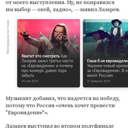
от моего выступления. Ну, не понравился
им выбор — окей, ладно», — заявил Лазарев.
Материалы по теме
Хватит это смотреть
Как
Лазарев занял третье место
Глаза б не евровидели
на «Евровидении» и почему
Украине новый кризис
про конкурс давно пора
за «Евровидения». В 
забыть
винят Россию
19 мая 2019
27 февраля 2019
Музыкант добавил, что надеется на победу,
потому что Россия «очень хочет провести
"Евровидение"».
Лазарев выступил во втором полуфинале