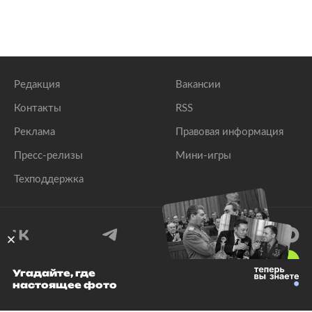
Редакция
Вакансии
Контакты
RSS
Реклама
Правовая информация
Пресс-релизы
Мини-игры
Техподдержка
18
+
Угадайте, где
настоящее фото
© 1999–2026 Все права защищены.
ООО «Лента.Ру»