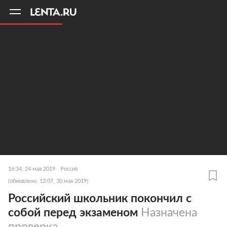
11
A
16:34, 24 мая 2019
Россия
(обновлено: 12:07, 30 мая 2019)
Российский школьник покончил с
собой перед экзаменом
Назначена
проверка