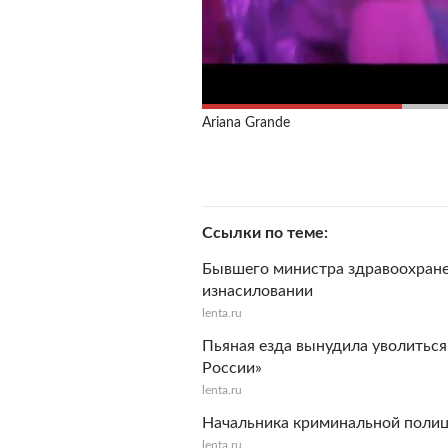
Ariana Grande
Ссылки по теме
Бывшего министра здравоохране
изнасиловании
lenta.ru
Пьяная езда вынудила уволиться
России»
lenta.ru
Начальника криминальной полиц
lenta.ru