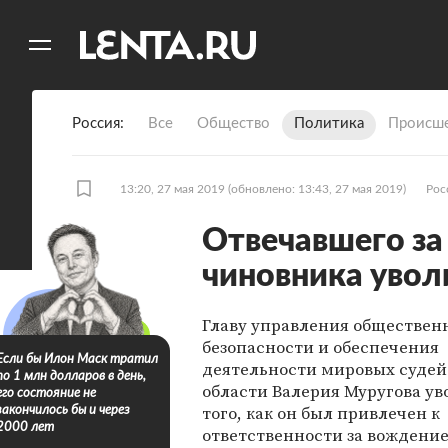
11
A
Россия
Все
Общество
Политика
Происше
13:20, 27 мая 2019
(обновлено: 13:43, 27 мая 2019)
Рос
Отвечавшего за
чиновника увол
Главу управления обществен
безопасности и обеспечения
Если бы Илон Маск тратил
деятельности мировых судей
по 1 млн долларов в день,
области Валерия Муругова ув
его состояние не
того, как он был привлечен к
закончилось бы и через
2000 лет
ответственности за вождение