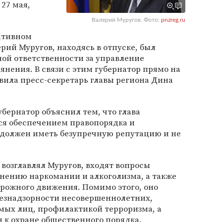
 27 мая,
Валерий Муругов. Фото:
pnzreg.ru
ративном
рий Муругов, находясь в отпуске, был
ой ответственности за управление
янения. В связи с этим губернатор прямо на
явила пресс-секретарь главы региона Дина
убернатор объяснил тем, что глава
ся обеспечением правопорядка и
 должен иметь безупречную репутацию и не
.
 возглавлял Муругов, входят вопросы
нению наркомании и алкоголизма, а также
орожного движения. Помимо этого, оно
езнадзорности несовершеннолетних,
мых лиц, профилактикой терроризма, а
 к охране общественного порядка.