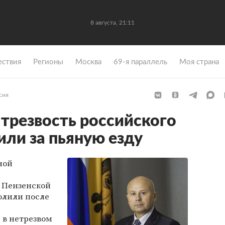
8 августа, 21:11
ствия
Регионы
Москва
69-я параллель
Моя страна
сия
 трезвость российского
или за пьяную езду
ной
 Пензенской
олили после
 в нетрезвом