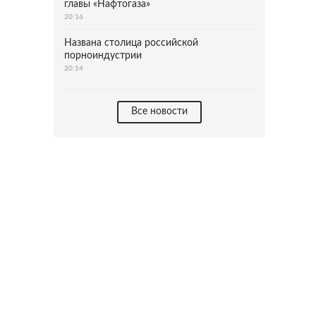
главы «Нафтогаза»
20:16
Названа столица российской
порноиндустрии
20:14
Все новости