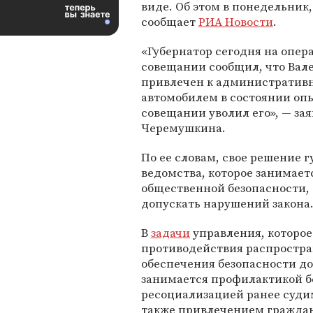
виде. Об этом в понедельник,
сообщает
РИА Новости
.
«Губернатор сегодня на опе
совещании сообщил, что Вале
привлечен к административн
автомобилем в состоянии опь
совещании уволил его», — за
Черемушкина.
По ее словам, свое решение г
ведомства, которое занимает
общественной безопасности,
допускать нарушений закона
В
задачи
управления, которое
противодействия распростра
обеспечения безопасности д
занимается профилактикой б
ресоциализацией ранее суди
также привлечением граждан