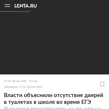
11
A
17:18, 28 мая 2019
Россия
(обновлено: 17:25, 28 мая 2019)
Власти объяснили отсутствие дверей
в туалетах в школе во время ЕГЭ
Учащиеся пожаловались на то, что на