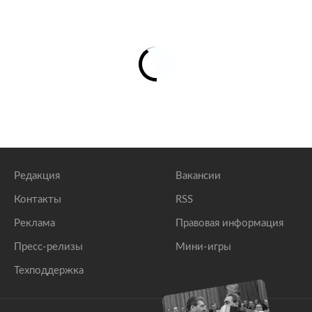
Редакция
Вакансии
Контакты
RSS
Реклама
Правовая информация
Пресс-релизы
Мини-игры
Техподдержка