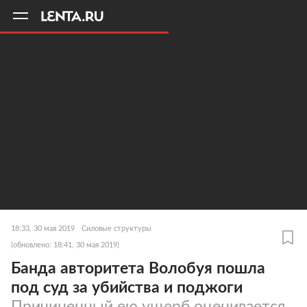
11
A
18:33, 30 мая 2019
Силовые структуры
(обновлено: 18:41, 30 мая 2019)
Банда авторитета Волобуя пошла
под суд за убийства и поджоги
Причиненный ею ущерб оценивается