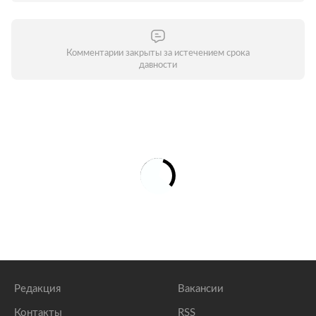
Комментарии закрыты за истечением срока
давности
Редакция
Вакансии
Контакты
RSS