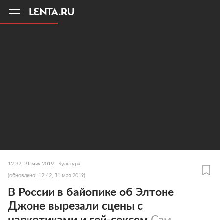
11
A
12:37, 31 мая 2019
Культура
(обновлено: 12:42, 31 мая 2019)
В России в байопике об Элтоне
Джоне вырезали сцены с
наркотиками и гей-сексом
Сам