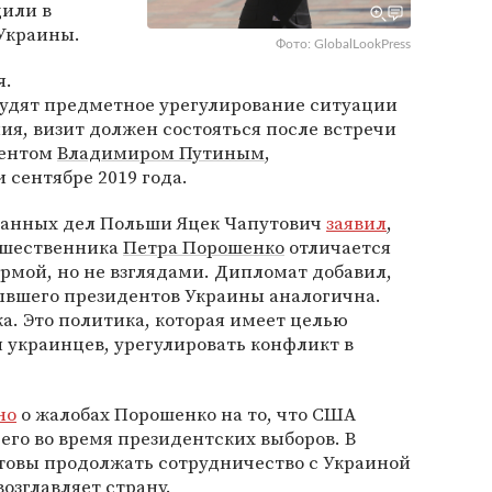
или в
Украины.
Фото: GlobalLookPress
я.
судят предметное урегулирование ситуации
ия, визит должен состояться после встречи
дентом
Владимиром Путиным
,
 сентябре 2019 года.
ранных дел Польши Яцек Чапутович
заявил
,
едшественника
Петра Порошенко
отличается
рмой, но не взглядами. Дипломат добавил,
ывшего президентов Украины аналогична.
а. Это политика, которая имеет целью
 украинцев, урегулировать конфликт в
но
о жалобах Порошенко на то, что США
го во время президентских выборов. В
отовы продолжать сотрудничество с Украиной
возглавляет страну.