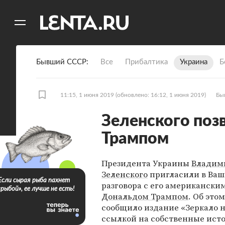
11
A
Бывший СССР
Все
Прибалтика
Украина
Б
11:15, 1 июня 2019
(обновлено: 16:12, 1 июня 2019)
Бы
Зеленского позв
Трампом
Президента Украины
Владим
Зеленского
пригласили в Ваш
Если сырая рыба пахнет
разговора с его американски
«рыбой», ее лучше не есть!
Дональдом Трампом
. Об это
сообщило издание «Зеркало н
ссылкой на собственные ист