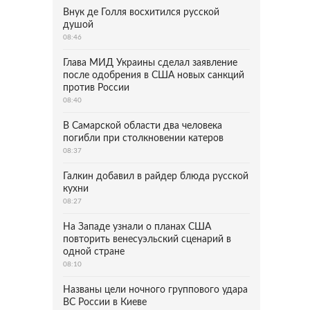
Внук де Голля восхитился русской
душой
08:46
Глава МИД Украины сделал заявление
после одобрения в США новых санкций
против России
08:40
В Самарской области два человека
погибли при столкновении катеров
08:37
Галкин добавил в райдер блюда русской
кухни
08:27
На Западе узнали о планах США
повторить венесуэльский сценарий в
одной стране
08:10
Названы цели ночного группового удара
ВС России в Киеве