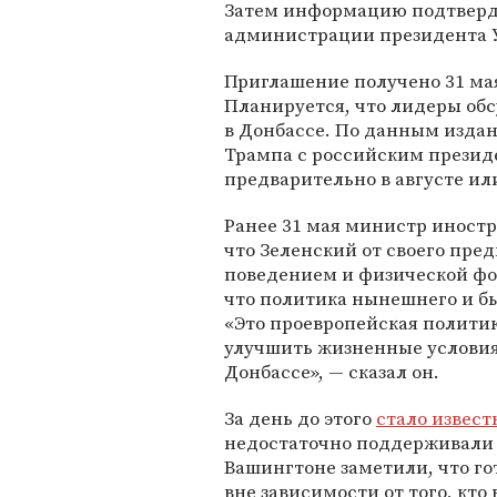
Затем информацию подтверд
администрации президента 
Приглашение получено 31 ма
Планируется, что лидеры об
в Донбассе. По данным издан
Трампа с российским прези
предварительно в августе или
Ранее 31 мая министр иност
что Зеленский от своего пр
поведением и физической фо
что политика нынешнего и б
«Это проевропейская политик
улучшить жизненные условия
Донбассе», — сказал он.
За день до этого
стало извест
недостаточно поддерживали е
Вашингтоне заметили, что г
вне зависимости от того, кто 