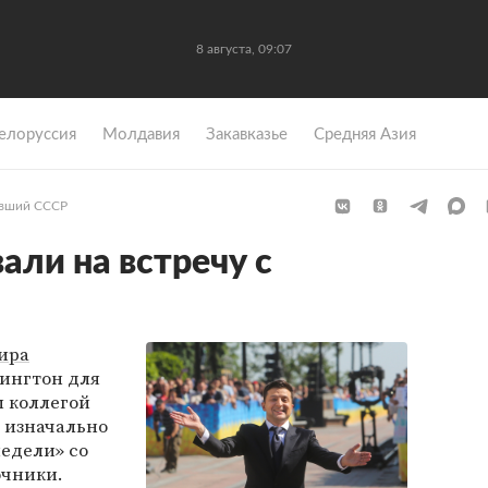
8 августа, 09:07
елоруссия
Молдавия
Закавказье
Средняя Азия
вший СССР
али на встречу с
ира
ингтон для
м коллегой
м изначально
едели» со
очники.