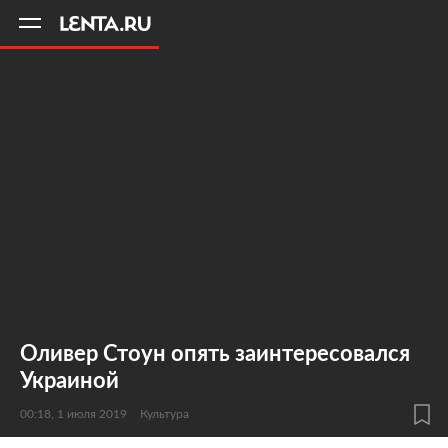
11
A
Оливер Стоун опять заинтересовался
Украиной
00:18, 1 июля 2019
Культура