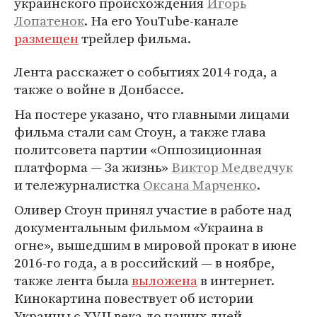
украинского происхождения
Игорь
Лопатенок
. На его YouTube-канале
размещен
трейлер фильма.
Лента расскажет о событиях 2014 года, а
также о войне в Донбассе.
На постере указано, что главными лицами
фильма стали сам Стоун, а также глава
политсовета партии «Оппозиционная
платформа — За жизнь»
Виктор Медведчук
и тележурналистка
Оксана Марченко
.
Оливер Стоун принял участие в работе над
документальным фильмом «Украина в
огне», вышедшим в мировой прокат в июне
2016-го года, а в российский — в ноябре,
также лента была
выложена
в интернет.
Кинокартина повествует об истории
Украины с XVII века до наших дней.