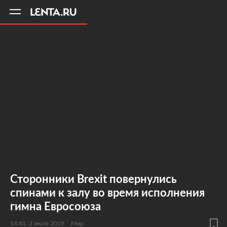
11
A
Сторонники Brexit повернулись
спинами к залу во время исполнения
гимна Евросоюза
14:41, 2 июля 2019
Мир