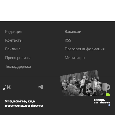
Редакция
Вакансии
Контакты
RSS
Реклама
Правовая информация
Пресс-релизы
Мини-игры
Техподдержка
18
+
Угадайте, где
настоящее фото
© 1999–2026 Все права защищены.
ООО «Лента.Ру»