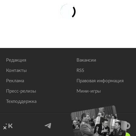
Редакция
Вакансии
Контакты
RSS
Реклама
Правовая информация
Пресс-релизы
Мини-игры
Техподдержка