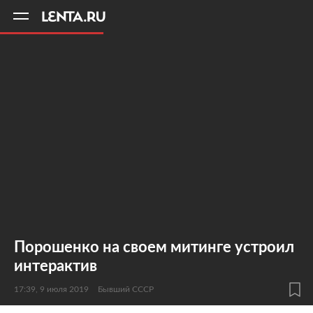
11
A
Порошенко на своем митинге устроил
интерактив
17:39, 9 июля 2019
Бывший СССР