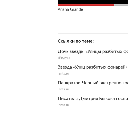
Ariana Grande
Ссылки по теме
Дочь звезды «Улицы разбитых фо
«Ридус»
Звезда «Улиц разбитых фонарей
lenta.ru
Панкратов-Черный экстренно го
lenta.ru
Писателя Дмитрия Быкова госп
lenta.ru