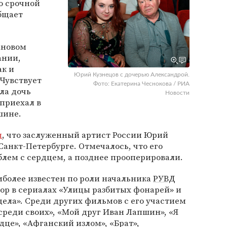
о срочной
бщает
ановом
ании,
ак и
Юрий Кузнецов с дочерью Александрой.
Чувствует
Фото: Екатерина Чеснокова / РИА
ла дочь
Новости
 приехал в
шине.
л
, что заслуженный артист России Юрий
Санкт-Петербурге. Отмечалось, что его
блем с сердцем, а позднее прооперировали.
иболее известен по роли начальника
РУВД
ор в сериалах «Улицы разбитых фонарей» и
дела». Среди других фильмов с его участием
среди своих», «Мой друг Иван Лапшин», «Я
дце», «Афганский излом», «Брат»,