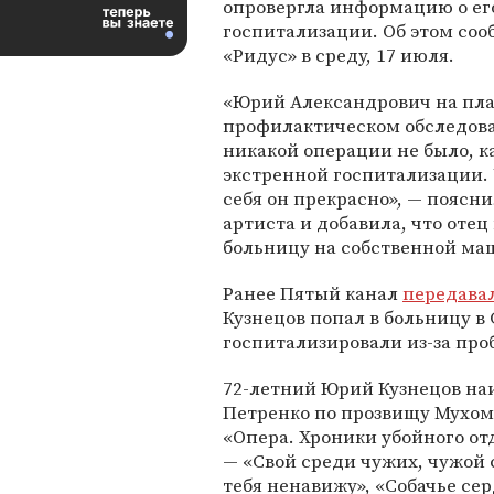
опровергла информацию о ег
госпитализации. Об этом соо
«Ридус» в среду, 17 июля.
«Юрий Александрович на пл
профилактическом обследов
никакой операции не было, к
экстренной госпитализации. 
себя он прекрасно», — поясни
артиста и добавила, что отец
больницу на собственной ма
Ранее Пятый канал
передава
Кузнецов попал в больницу в 
госпитализировали из-за про
72-летний Юрий Кузнецов на
Петренко по прозвищу Мухом
«Опера. Хроники убойного от
— «Свой среди чужих, чужой 
тебя ненавижу», «Собачье сер