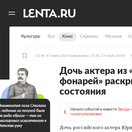
11
A
Культура
Все
Кино
Сериалы
Музыка
К
15:39, 17 июля 2019
(обновлено: 15:50, 17 июля 2019)
Дочь актера из
фонарей» раскр
состояния
Знаменитая поза Сталина
Начало событий в новости
Звезда 
с ладонью за пазухой была
госпитализирован
не ради образа — так он
маскировал искалеченную в
Дочь российского актера
Юри
детстве руку