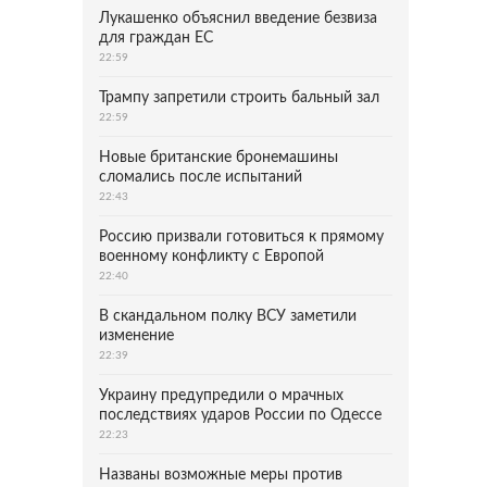
Лукашенко объяснил введение безвиза
для граждан ЕС
22:59
Трампу запретили строить бальный зал
22:59
Новые британские бронемашины
сломались после испытаний
22:43
Россию призвали готовиться к прямому
военному конфликту с Европой
22:40
В скандальном полку ВСУ заметили
изменение
22:39
Украину предупредили о мрачных
последствиях ударов России по Одессе
22:23
Названы возможные меры против