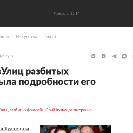
7 августа, 23:14
ниги
Искусство
Театр
Культура
 «Улиц разбитых
ыла подробности его
«Улиц разбитых фонарей» Юрий Кузнецов экстренно
я Кузнецова