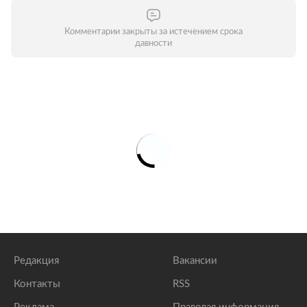
Комментарии закрыты за истечением срока
давности
Редакция
Вакансии
Контакты
RSS