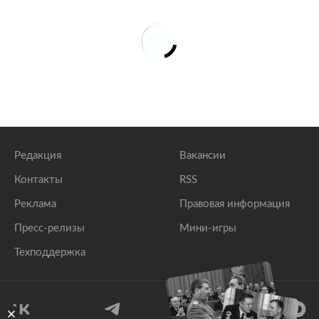
Редакция
Вакансии
Контакты
RSS
Реклама
Правовая информация
Пресс-релизы
Мини-игры
Техподдержка