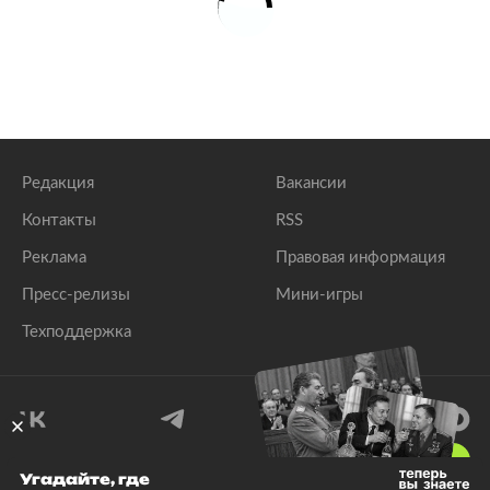
Редакция
Вакансии
Контакты
RSS
Реклама
Правовая информация
Пресс-релизы
Мини-игры
Техподдержка
18
+
Угадайте, где