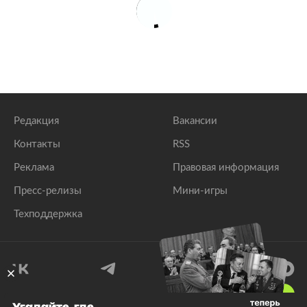
Редакция
Вакансии
Контакты
RSS
Реклама
Правовая информация
Пресс-релизы
Мини-игры
Техподдержка
18
+
Угадайте, где