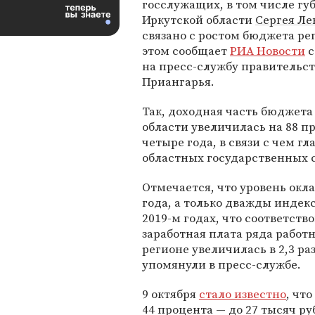
госслужащих, в том числе гу
Иркутской области
Сергея Ле
связано с ростом бюджета ре
этом сообщает
РИА Новости
с
на пресс-службу правительст
Приангарья.
Так, доходная часть бюджета
области увеличилась на 88 п
четыре года, в связи с чем г
областных государственных 
Отмечается, что уровень окла
года, а только дважды индек
2019-м годах, что соответств
заработная плата ряда работ
регионе увеличилась в 2,3 ра
упомянули в пресс-службе.
9 октября
стало известно
, чт
44 процента — до 27 тысяч ру