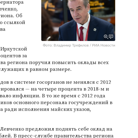
бернатора
вченко
,
гиона. Об
о ссылкой
ва
Фото: Владимир Трефилов / РИА Новости
 Иркутской
роцентов за
лава региона поручил повысить оклады всех
служащих в равном размере.
дов в системе госорганов не менялся с 2012
сировался — на четыре процента в 2018-м и
овало инфляции. В то же время с 2012 года
ников основного персонала госучреждений в
за ради исполнения майских указов,
о Левченко предложил поднять себе оклад на
блей. В пресс-службе правительства региона