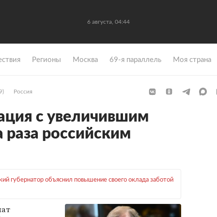
6 августа, 04:44
ствия
Регионы
Москва
69-я параллель
Моя страна
9)
Россия
ация с увеличившим
а раза российским
кий губернатор объяснил повышение своего оклада заботой
лат