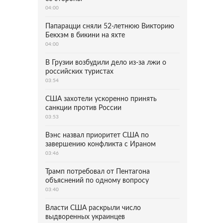
04:00
Папарацци сняли 52-летнюю Викторию
Бекхэм в бикини на яхте
04:00
В Грузии возбудили дело из-за лжи о
российских туристах
03:54
США захотели ускоренно принять
санкции против России
03:53
Вэнс назвал приоритет США по
завершению конфликта с Ираном
03:46
Трамп потребовал от Пентагона
объяснений по одному вопросу
03:40
Власти США раскрыли число
выдворенных украинцев