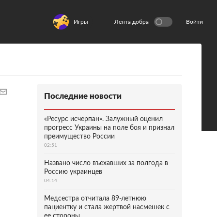
Игры
Лента добра
Войти
Последние новости
«Ресурс исчерпан». Залужный оценил
прогресс Украины на поле боя и признал
преимущество России
02:51
Названо число въехавших за полгода в
Россию украинцев
04:14
Медсестра отчитала 89-летнюю
пациентку и стала жертвой насмешек с
ее стороны