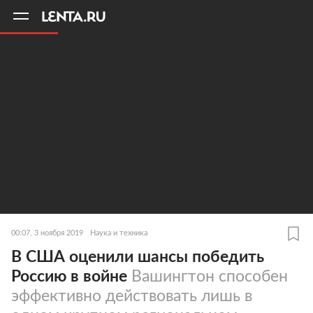
11
A
00:07, 3 ноября 2019
Наука и техника
В США оценили шансы победить
Россию в войне
Вашингтон способен
эффективно действовать лишь в