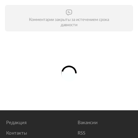
Комментарии закрыты за истечением срока
давности
Редакция
Вакансии
Контакты
RSS