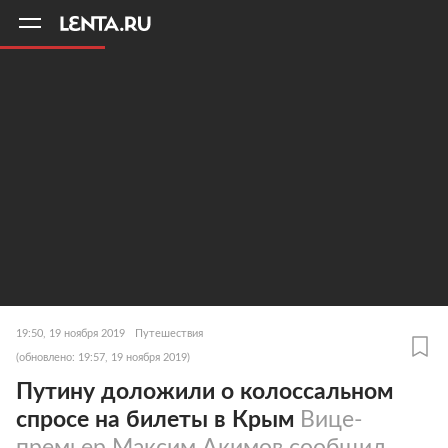
11
A
19:50, 19 ноября 2019
Путешествия
(обновлено: 19:57, 19 ноября 2019)
Путину доложили о колоссальном
спросе на билеты в Крым
Вице-
премьер Максим Акимов сообщил