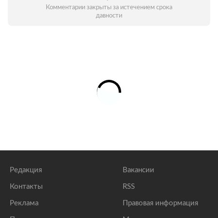
Комментарии закрыты за истечением срока
давности
Редакция
Вакансии
Контакты
RSS
Реклама
Правовая информация