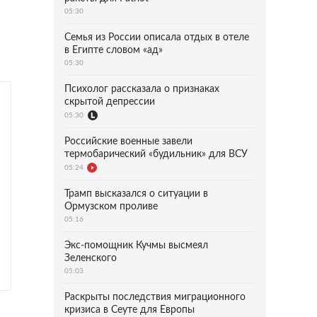
05:30
Семья из России описала отдых в отеле
в Египте словом «ад»
05:30
Психолог рассказала о признаках
скрытой депрессии
05:30
Российские военные завели
термобарический «будильник» для ВСУ
05:24
Трамп высказался о ситуации в
Ормузском проливе
05:16
Экс-помощник Кучмы высмеял
Зеленского
05:03
Раскрыты последствия миграционного
кризиса в Сеуте для Европы