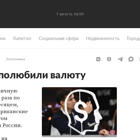
7 августа, 06:00
ки
Капитал
Социальная сфера
Недвижимость
Город
Экономика
 полюбили валюту
личную
 раза по
сяцем,
ериканские
том
а России
.
 на