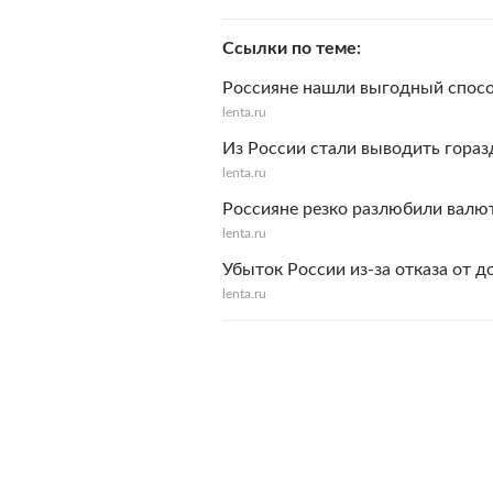
Ссылки по теме
Россияне нашли выгодный спосо
lenta.ru
Из России стали выводить гораз
lenta.ru
Россияне резко разлюбили валю
lenta.ru
Убыток России из-за отказа от 
lenta.ru