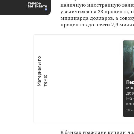
наличную иностранную валю
увеличился на 23 процента, 
миллиарда долларов, а совок
процентов до почти 2,9 милл
М
а
т
р
и
а
л
ы
п
о
т
е
м
е
е
:
Пер
мно
дов
Но 
кон
18 н
В банках граждане купили до