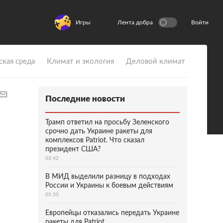
Игры
Лента добра
Войти
ская среда
Климат и экология
Деловой климат
Последние новости
Трамп ответил на просьбу Зеленского
срочно дать Украине ракеты для
комплексов Patriot. Что сказал
президент США?
03:42
В МИД выделили разницу в подходах
России и Украины к боевым действиям
05:35
Европейцы отказались передать Украине
ракеты для Patriot