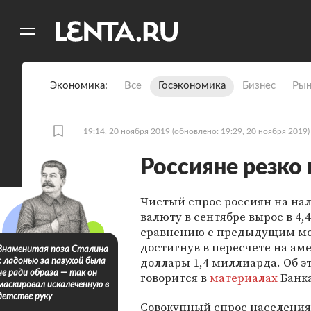
11
A
Экономика
Все
Госэкономика
Бизнес
Рын
19:14, 20 ноября 2019
(обновлено: 19:29, 20 ноября 2019)
Россияне резко
Чистый спрос россиян на на
валюту в сентябре вырос в 4,4
сравнению с предыдущим ме
достигнув в пересчете на ам
Знаменитая поза Сталина
доллары 1,4 миллиарда. Об э
с ладонью за пазухой была
не ради образа — так он
говорится в
материалах
Банк
маскировал искалеченную в
детстве руку
Совокупный спрос населения