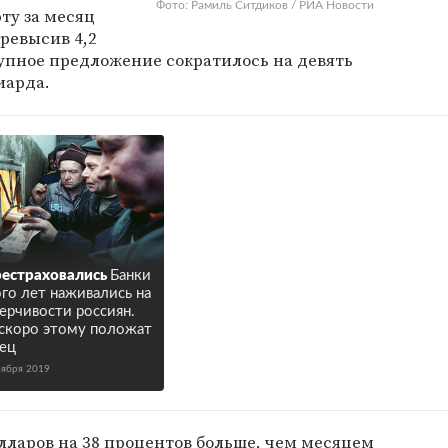
Фото: Рамиль Ситдиков / РИА Новости
ту за месяц
превысив 4,2
упное предложение сократилось на девять
иарда.
естраховались
Банки
го лет наживались на
ерчивости россиян.
скоро этому положат
ец
оября 2019
лларов на 38 процентов больше, чем месяцем