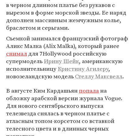
в черном длинном платье без рукавов с
вырезом в форме морской звезды. Ее наряд
дополнен массивным жемчужным колье,
браслетом и серьгами.
Съемкой занимался французский фотограф
Аликс Малка (Alix Malka), который ранее
снимал
для 7Hollywood российскую
супермодель
Ирину Шейк
, американскую
исполнительницу
Кристину Агилеру
,
новозеландскую модель
Стеллу Максвелл
.
В августе Ким Кардашьян
попала
на
обложку арабской версии журнала Vogue.
Для нового сентябрьского выпуска
телезвезда снялась в черном платье с
атласным топом-корсетом cо вставкой
телесного цвета и в длинных черных