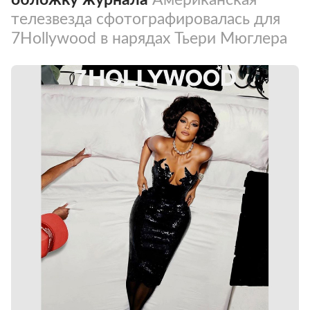
телезвезда сфотографировалась для
7Hollywood в нарядах Тьери Мюглера