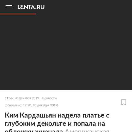
11
A
11:56, 20 декабря 2019
Ценности
(обновлено: 12:20, 20 декабря 2019)
Ким Кардашьян надела платье с
глубоким декольте и попала на
обложку журнала
Американская