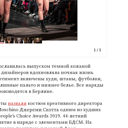
1
/
5
рославилась выпуском темной кожаной
 дизайнеров вдохновляла ночная жизнь
ортимент включены худи, штаны, футболки,
линные пальто и нижнее белье. Все наряды
роизводятся в Берлине.
сты
назвали
костюм креативного директора
Moschino
Джереми Скотта
одним из худших
ple’s Choice Awards 2019. 44-летний
ятие в наряде с элементами БДСМ. На