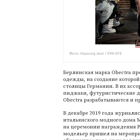
Фото: Hayoung Jeon / EPA-EFE
Берлинская марка Obectra п
одежды, на создание которой
столицы Германии. В их асс
пиджаки, футуристические д
Obectra разрабатываются и п
В декабре 2019 года журнали
итальянского модного дома 
на церемонии награждения Peo
модельер пришел на меропри