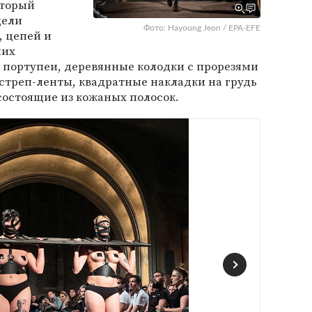
оторый
дели
Фото: Hayoung Jeon / EPA-EFE
, цепей и
них
портупеи, деревянные колодки с прорезями
 стреп-ленты, квадратные накладки на грудь
состоящие из кожаных полосок.