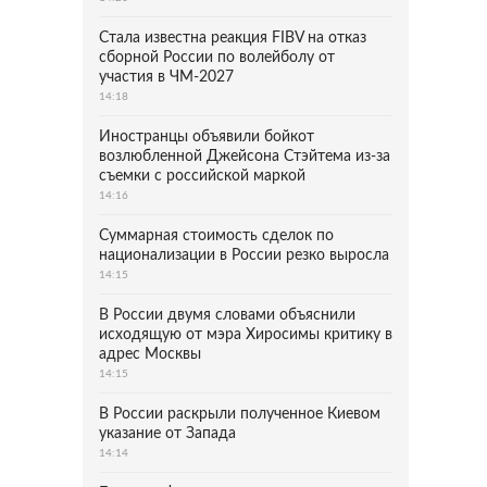
Стала известна реакция FIBV на отказ
сборной России по волейболу от
участия в ЧМ-2027
14:18
Иностранцы объявили бойкот
возлюбленной Джейсона Стэйтема из-за
съемки с российской маркой
14:16
Суммарная стоимость сделок по
национализации в России резко выросла
14:15
В России двумя словами объяснили
исходящую от мэра Хиросимы критику в
адрес Москвы
14:15
В России раскрыли полученное Киевом
указание от Запада
14:14