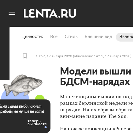
11
A
Ценности
Все
Стиль
Внешний вид
Явлен
13:59, 17 января 2020
(обновлено: 14:11, 17 января 2020)
Модели вышли 
БДСМ-нарядах
Манекенщицы вышли на под
рамках берлинской недели м
Если сырая рыба пахнет
нарядах. На их образы обрат
«рыбой», ее лучше не есть!
внимание издание The Sun.
На показе коллекции «Рассве