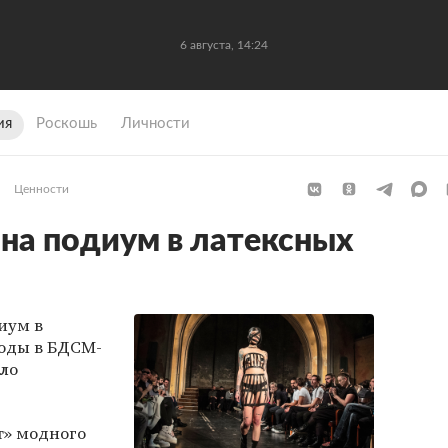
6 августа, 14:24
ия
Роскошь
Личности
Ценности
на подиум в латексных
иум в
оды в БДСМ-
ило
т» модного