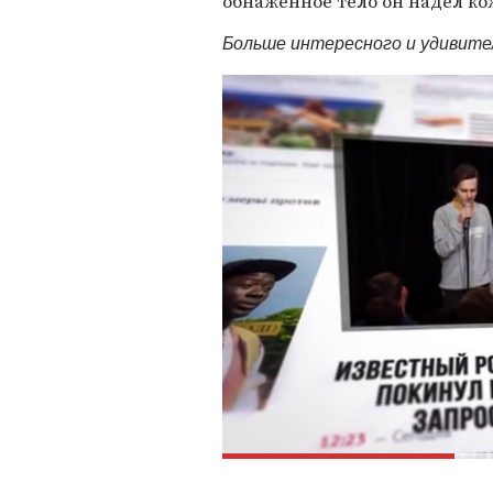
обнаженное тело он надел к
Больше интересного и удивит