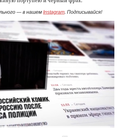
ожаную портупею и черный фрак.
ельного — в нашем
Instagram
. Подписывайся!